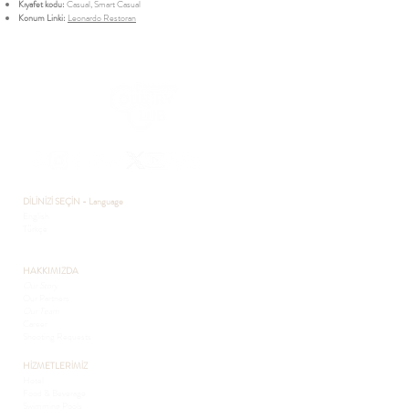
Kıyafet kodu:
Casual, Smart Casual
Konum Linki:
Leonardo Restoran
DİLİNİZİ SEÇİN - Language
English
Türkçe
HAKKIMIZDA
Our Story
Our Partners
Our Team
Career
Shooting Requests
HİZMETLERİMİZ
Hotel
Food & Beverage
Swimming Pools