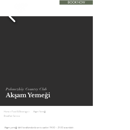
BOOK NOW
ACCOMODATION
Polonezköy Country Club
Akşam Yemeği
Home > Food & Beverage >
Akşam Yemeği
Breakfast Service
Akşam yemeği dahil konaklamalarda servis saatleri 19:00 – 21:00 arasındadır.