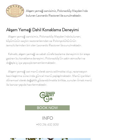
Akşam yemeği servisimiz, Polonezköy Meydanı’nda
bulunan Leonardo Restoran’da sunulmaktadır.
Akşam Yemeği Dahil Konaklama Deneyimi
Akşam yemeği servisimiz, Polonezköy Meydanı’nda bulunan;
köyümüzün seçkin restoranlarından ve Polonya kültürünün
temsilcilerinden biri olan Leonardo Restoran’da sunulmaktadır.
Kahvaltı, akşam yemeği ve sabah zürafa besleme deneyimini bir araya
getiren bu konaklama deneyimi; Polonezköy’ün sakin atmosferi ve
doğayla iç içe yapısıyla tamamlanmaktadır.
Akşam yemeği set menü olarak servis edilmekte olup, rezervasyon
kesinleştirme sürecinde güncel menü paylaşılmaktadır. Menü içerikleri
dönemsel olarak değişiklik gösterebilmekle birlikte, sunulan örnek menü
ile benzer yapıda hazırlanmaktadır.
BOOK NOW
INFO
+90 216 432 3051