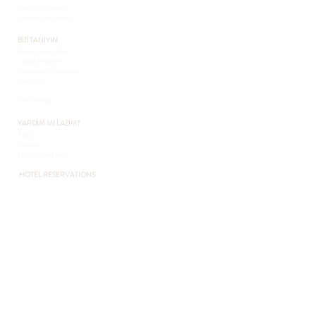
Area & Activities
Meetings & Events
BİZİ TANIYIN
Packages & Offers
Loyalty Program
Terms and Conditions
Pet Policy
Sustainability
Our Wildlife
YARDIM MI LAZIM?
FAQ
Contact
How to Get Here?
HOTEL RESERVATIONS
+90 216 432 3051
+90 541 432 3051
otel@pcountryclub.com
EVENT RESERVATIONS
​+90 541 432 3051
otel@pcountryclub.com
SHOOTING REQUESTS
+90 216 432 3051
+90 541 432 3051
otel@pcountryclub.com