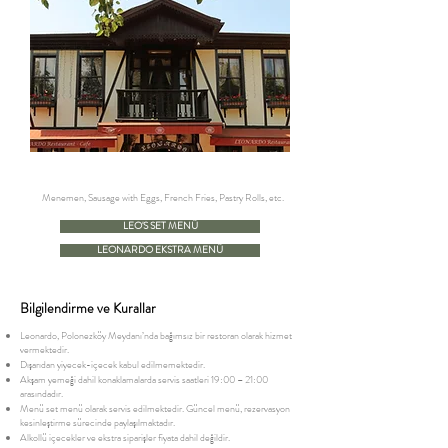
Menemen, Sausage with Eggs, French Fries, Pastry Rolls, etc.
LEO'S SET MENÜ
LEONARDO EKSTRA MENÜ
Bilgilendirme ve Kurallar
Leonardo, Polonezköy Meydanı’nda bağımsız bir restoran olarak hizmet
vermektedir.
Dışarıdan yiyecek-içecek kabul edilmemektedir.
Akşam yemeği dahil konaklamalarda servis saatleri 19:00 – 21:00
arasındadır.
Menü set menü olarak servis edilmektedir. Güncel menü, rezervasyon
kesinleştirme sürecinde paylaşılmaktadır.
Alkollü içecekler ve ekstra siparişler fiyata dahil değildir.