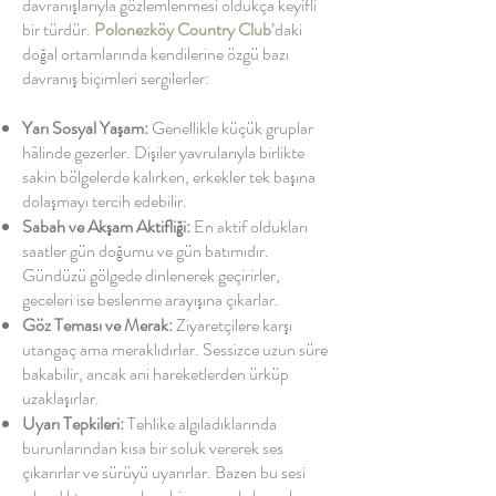
davranışlarıyla gözlemlenmesi oldukça keyifli
bir türdür.
Polonezköy Country Club
’daki
doğal ortamlarında kendilerine özgü bazı
davranış biçimleri sergilerler:
Yarı Sosyal Yaşam:
Genellikle küçük gruplar
hâlinde gezerler. Dişiler yavrularıyla birlikte
sakin bölgelerde kalırken, erkekler tek başına
dolaşmayı tercih edebilir.
Sabah ve Akşam Aktifliği:
En aktif oldukları
saatler gün doğumu ve gün batımıdır.
Gündüzü gölgede dinlenerek geçirirler,
geceleri ise beslenme arayışına çıkarlar.
Göz Teması ve Merak:
Ziyaretçilere karşı
utangaç ama meraklıdırlar. Sessizce uzun süre
bakabilir, ancak ani hareketlerden ürküp
uzaklaşırlar.
Uyarı Tepkileri:
Tehlike algıladıklarında
burunlarından kısa bir soluk vererek ses
çıkarırlar ve sürüyü uyarırlar. Bazen bu sesi