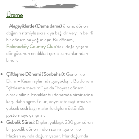
Üreme
Alageyiklerde
(Dama dama)
üreme dönemi
doğanın ritmiyle sıkı sıkıya bağlıdır ve yılın belirli
bir dönemine yoğunlaşır. Bu dönem,
Polonezköy Country Club
’daki doğal yaşam
döngüsünün en dikkat çekici zamanlarından
biridir.
Çiftleşme Dönemi (Sonbahar):
Genellikle
Ekim – Kasım aylarında gerçekleşir. Bu dönem
“çiftleşme mevsimi” ya da “hoyrat dönemi”
olarak bilinir. Erkekler bu dönemde birbirlerine
karşı daha agresif olur, boynuz tokuşturma ve
yüksek sesli bağırmalar ile dişilere üstünlük
göstermeye çalışırlar.
Gebelik Süresi:
Dişiler, yaklaşık 230 gün süren
bir gebelik döneminden sonra, genellikle
Haziran ayında doğum yapar. Her doğumda