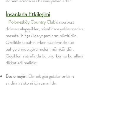
dönemlerinde ses hassasiyetleri artar.
İnsanlarla Etkileşimi
Polonezköy Country Club
'da serbest
dolaşan alageyikler, misafirlere yaklaşmadan
mesafeli bir şekilde yaşamlarını sürdürür.
Özellikle sabahın erken saatlerinde süit
bahçelerinde görülmeleri mümkündür.
Geyiklerin etrafında bulunurken şu kurallara
dikkat edilmelidir:
Beslemeyin:
Ekmek gibi gıdalar onların
sindirim sistemi için zararlıdır.
Yaklaşmayın:
Sessiz gözlem en doğrusudur.
Sessizce gözlemlerseniz onlar size doğru
gelecektir.
Sessiz kalın:
Özellikle üreme ve yavrulama
dönemlerinde ses hassasiyetleri artar.