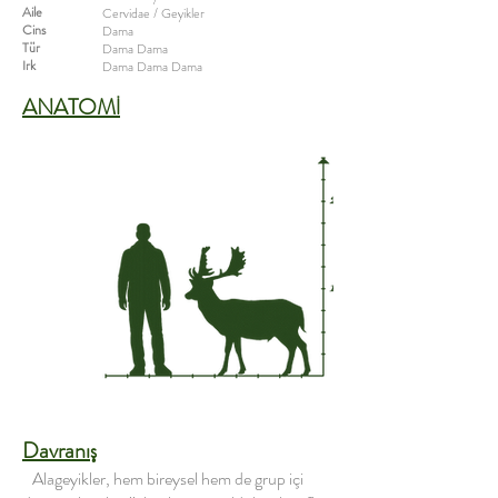
Aile
Cervidae / Geyikler
Cins
Dama
Tür
​Dama Dama
Irk
Dama Dama Dama
ANATOMİ
Davranış
Alageyikler, hem bireysel hem de grup içi