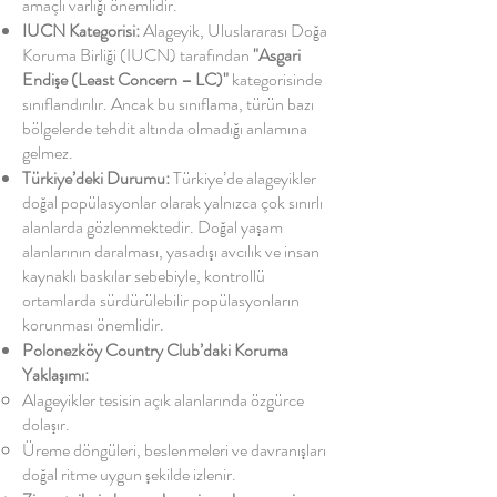
amaçlı varlığı önemlidir.
IUCN Kategorisi:
Alageyik, Uluslararası Doğa
Koruma Birliği (IUCN) tarafından
"Asgari
Endişe (Least Concern – LC)"
kategorisinde
sınıflandırılır. Ancak bu sınıflama, türün bazı
bölgelerde tehdit altında olmadığı anlamına
gelmez.
Türkiye’deki Durumu:
Türkiye’de alageyikler
doğal popülasyonlar olarak yalnızca çok sınırlı
alanlarda gözlenmektedir. Doğal yaşam
alanlarının daralması, yasadışı avcılık ve insan
kaynaklı baskılar sebebiyle, kontrollü
ortamlarda sürdürülebilir popülasyonların
korunması önemlidir.
Polonezköy Country Club’daki Koruma
Yaklaşımı:
Alageyikler tesisin açık alanlarında özgürce
dolaşır.
Üreme döngüleri, beslenmeleri ve davranışları
doğal ritme uygun şekilde izlenir.