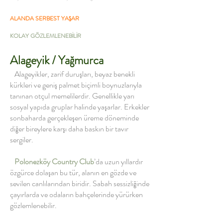
ALANDA SERBEST YAŞAR
KOLAY GÖZLEMLENEBİLİR
Alageyik / Yağmurca
Alageyikler, zarif duruşları, beyaz benekli
kürkleri ve geniş palmet biçimli boynuzlarıyla
tanınan otçul memelilerdir. Genellikle yarı
sosyal yapıda gruplar halinde yaşarlar. Erkekler
sonbaharda gerçekleşen üreme döneminde
diğer bireylere karşı daha baskın bir tavır
sergiler.
Polonezköy Country Club
’da uzun yıllardır
özgürce dolaşan bu tür, alanın en gözde ve
sevilen canlılarından biridir. Sabah sessizliğinde
çayırlarda ve odaların bahçelerinde yürürken
gözlemlenebilir.