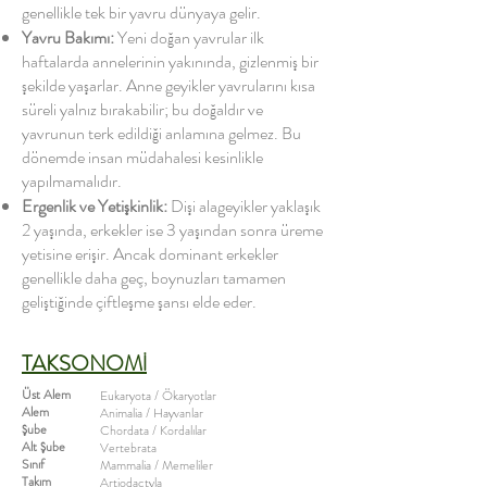
genellikle tek bir yavru dünyaya gelir.
Yavru Bakımı:
Yeni doğan yavrular ilk
haftalarda annelerinin yakınında, gizlenmiş bir
şekilde yaşarlar. Anne geyikler yavrularını kısa
süreli yalnız bırakabilir; bu doğaldır ve
yavrunun terk edildiği anlamına gelmez. Bu
dönemde insan müdahalesi kesinlikle
yapılmamalıdır.
Ergenlik ve Yetişkinlik:
Dişi alageyikler yaklaşık
2 yaşında, erkekler ise 3 yaşından sonra üreme
yetisine erişir. Ancak dominant erkekler
genellikle daha geç, boynuzları tamamen
geliştiğinde çiftleşme şansı elde eder.
TAKSONOMİ
Üst Alem
Eukaryota / Ökaryotlar
Alem
Animalia / Hayvanlar
Şube
Chordata / Kordalılar
Alt Şube
Vertebrata
Sınıf
Mammalia / Memeliler
Takım
Artiodactyla