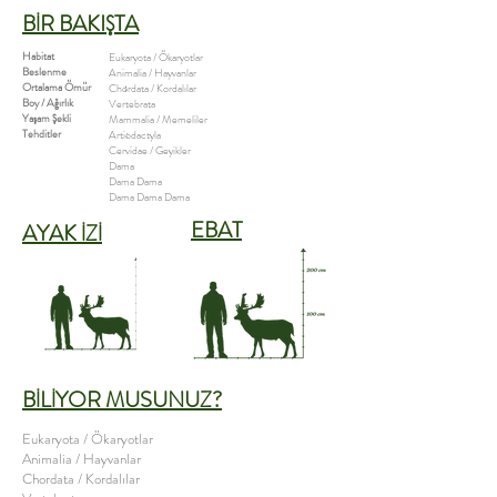
BİR BAKIŞTA
Habitat
Eukaryota / Ökaryotlar
Beslenme
Animalia / Hayvanlar
Ortalama Ömür :
Chordata / Kordalılar
Boy / Ağırlık
Vertebrata
Yaşam Şekli
Mammalia / Memeliler
Tehditler
:
Artiodactyla
Cervidae / Geyikler
Dama
​Dama Dama
Dama Dama Dama
EBAT
AYAK İZİ
BİLİYOR MUSUNUZ?
Eukaryota / Ökaryotlar
Animalia / Hayvanlar
Chordata / Kordalılar