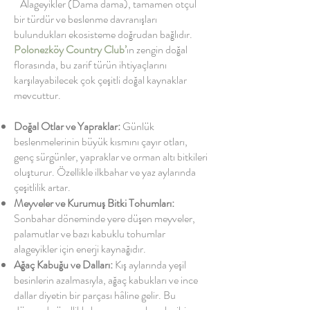
Alageyikler (Dama dama), tamamen otçul
bir türdür ve beslenme davranışları
bulundukları ekosisteme doğrudan bağlıdır.
Polonezköy Country Club’
ın zengin doğal
florasında, bu zarif türün ihtiyaçlarını
karşılayabilecek çok çeşitli doğal kaynaklar
mevcuttur.
Doğal Otlar ve Yapraklar:
Günlük
beslenmelerinin büyük kısmını çayır otları,
genç sürgünler, yapraklar ve orman altı bitkileri
oluşturur. Özellikle ilkbahar ve yaz aylarında
çeşitlilik artar.
Meyveler ve Kurumuş Bitki Tohumları:
Sonbahar döneminde yere düşen meyveler,
palamutlar ve bazı kabuklu tohumlar
alageyikler için enerji kaynağıdır.
Ağaç Kabuğu ve Dalları:
Kış aylarında yeşil
besinlerin azalmasıyla, ağaç kabukları ve ince
dallar diyetin bir parçası hâline gelir. Bu