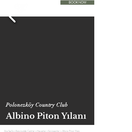
BOOK NOW
ACCOMODATION
Polonezköy Country Club
Albino Piton Yılanı
Ana Sayfa
>
Alanımızdaki Canlılar
>
Hayvanlar
>
Sürüngenler
>
Albino Piton Yılanı