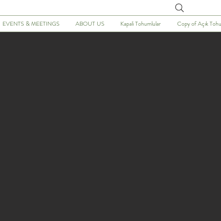
Arayın
EVENTS & MEETINGS
ABOUT US
Kapali Tohumlular
Copy of Açık Tohu