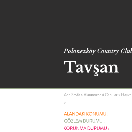
Polonezköy Country Clu
Tavşan
Ana Sayfa
>
Alanımızdaki Canlılar
>
Hayva
>
ALANDAKİ KONUMU:
GÖZLEM DURUMU :
KORUNMA DURUMU :