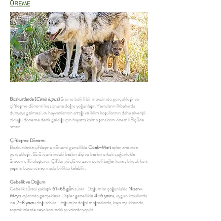
ÜREME
Bozkurtlarda (
Canis lupus
)
üreme belirli bir mevsimde gerçekleşir ve
çiftleşme dönemi kış sonuna doğru yoğunlaşır. Yavruların ilkbaharda
dünyaya gelmesi, av hayvanlarının arttığı ve iklim koşullarının daha elverişli
olduğu döneme denk geldiği için hayatta kalma şanslarını önemli ölçüde
artırır.
Çiftleşme Dönemi
Bozkurtlarda çiftleşme dönemi genellikle
Ocak–Mart
ayları arasında
gerçekleşir. Sürü içerisindeki baskın dişi ve baskın erkek çoğunlukla
üreyen çifti oluşturur. Çiftler güçlü ve uzun süreli bağlar kurar; birçok kurt
yaşamı boyunca aynı eşle birlikte kalabilir.
Gebelik ve Doğum
Gebelik süresi yaklaşık
61–65 gün
sürer. Doğumlar çoğunlukla
Nisan–
Mayıs
aylarında gerçekleşir. Dişiler genellikle
4–6 yavru
, uygun koşullarda
ise
2–8 yavru
doğurabilir. Doğumlar doğal mağaralarda, kaya oyuklarında,
toprak inlerde veya korunaklı yuvalarda yapılır.