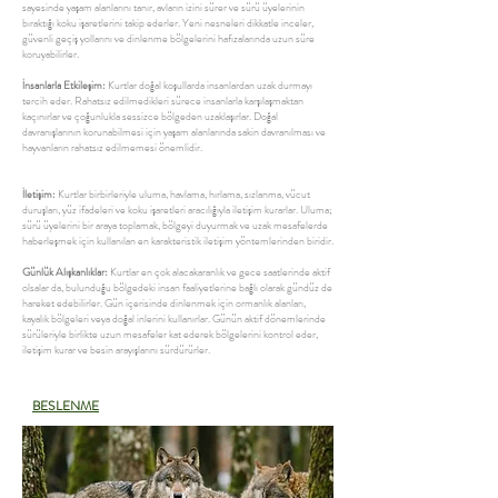
sayesinde yaşam alanlarını tanır, avların izini sürer ve sürü üyelerinin
bıraktığı koku işaretlerini takip ederler. Yeni nesneleri dikkatle inceler,
güvenli geçiş yollarını ve dinlenme bölgelerini hafızalarında uzun süre
koruyabilirler.
İnsanlarla Etkileşim:
Kurtlar doğal koşullarda insanlardan uzak durmayı
tercih eder. Rahatsız edilmedikleri sürece insanlarla karşılaşmaktan
kaçınırlar ve çoğunlukla sessizce bölgeden uzaklaşırlar. Doğal
davranışlarının korunabilmesi için yaşam alanlarında sakin davranılması ve
hayvanların rahatsız edilmemesi önemlidir.
İletişim:
Kurtlar birbirleriyle uluma, havlama, hırlama, sızlanma, vücut
duruşları, yüz ifadeleri ve koku işaretleri aracılığıyla iletişim kurarlar. Uluma;
sürü üyelerini bir araya toplamak, bölgeyi duyurmak ve uzak mesafelerde
haberleşmek için kullanılan en karakteristik iletişim yöntemlerinden biridir.
Günlük Alışkanlıklar:
Kurtlar en çok alacakaranlık ve gece saatlerinde aktif
olsalar da, bulunduğu bölgedeki insan faaliyetlerine bağlı olarak gündüz de
hareket edebilirler. Gün içerisinde dinlenmek için ormanlık alanları,
kayalık bölgeleri veya doğal inlerini kullanırlar. Günün aktif dönemlerinde
sürüleriyle birlikte uzun mesafeler kat ederek bölgelerini kontrol eder,
iletişim kurar ve besin arayışlarını sürdürürler.
BESLENME