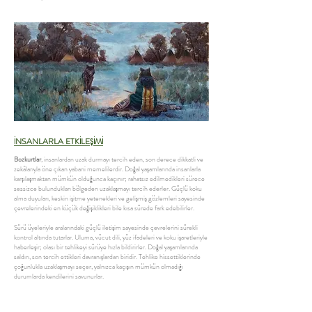
İNSANLARLA ETKİLEŞİMİ
Bozkurtlar
, insanlardan uzak durmayı tercih eden, son derece dikkatli ve
zekâlarıyla öne çıkan yabani memelilerdir. Doğal yaşamlarında insanlarla
karşılaşmaktan mümkün olduğunca kaçınır; rahatsız edilmedikleri sürece
sessizce bulundukları bölgeden uzaklaşmayı tercih ederler. Güçlü koku
alma duyuları, keskin işitme yetenekleri ve gelişmiş gözlemleri sayesinde
çevrelerindeki en küçük değişiklikleri bile kısa sürede fark edebilirler.
Sürü üyeleriyle aralarındaki güçlü iletişim sayesinde çevrelerini sürekli
kontrol altında tutarlar. Uluma, vücut dili, yüz ifadeleri ve koku işaretleriyle
haberleşir; olası bir tehlikeyi sürüye hızla bildirirler. Doğal yaşamlarında
saldırı, son tercih ettikleri davranışlardan biridir. Tehlike hissettiklerinde
çoğunlukla uzaklaşmayı seçer, yalnızca kaçışın mümkün olmadığı
durumlarda kendilerini savunurlar.
Kurtlarla doğrudan temas kurulmaya çalışılmamalı ve ziyaretçiler
tarafından beslenmemelidir. Saygılı bir gözlem deneyimi, hem hayvan