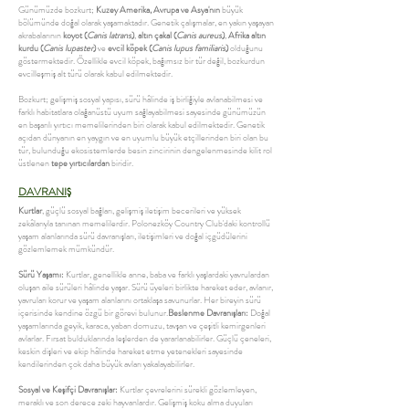
Günümüzde bozkurt;
Kuzey Amerika, Avrupa ve Asya'nın
büyük
bölümünde doğal olarak yaşamaktadır. Genetik çalışmalar, en yakın yaşayan
akrabalarının
koyot (
Canis latrans
)
,
altın çakal (
Canis aureus
)
,
Afrika altın
kurdu (
Canis lupaster
)
ve
evcil köpek (
Canis lupus familiaris
)
olduğunu
göstermektedir. Özellikle evcil köpek, bağımsız bir tür değil, bozkurdun
evcilleşmiş alt türü olarak kabul edilmektedir.
Bozkurt; gelişmiş sosyal yapısı, sürü hâlinde iş birliğiyle avlanabilmesi ve
farklı habitatlara olağanüstü uyum sağlayabilmesi sayesinde günümüzün
en başarılı yırtıcı memelilerinden biri olarak kabul edilmektedir. Genetik
açıdan dünyanın en yaygın ve en uyumlu büyük etçillerinden biri olan bu
tür, bulunduğu ekosistemlerde besin zincirinin dengelenmesinde kilit rol
üstlenen
tepe yırtıcılardan
biridir.
DAVRANIŞ
Kurtlar
, güçlü sosyal bağları, gelişmiş iletişim becerileri ve yüksek
zekâlarıyla tanınan memelilerdir. Polonezköy Country Club'daki kontrollü
yaşam alanlarında sürü davranışları, iletişimleri ve doğal içgüdülerini
gözlemlemek mümkündür.
Sürü Yaşamı:
Kurtlar, genellikle anne, baba ve farklı yaşlardaki yavrulardan
oluşan aile sürüleri hâlinde yaşar. Sürü üyeleri birlikte hareket eder, avlanır,
yavruları korur ve yaşam alanlarını ortaklaşa savunurlar. Her bireyin sürü
içerisinde kendine özgü bir görevi bulunur.
Beslenme Davranışları:
Doğal
yaşamlarında geyik, karaca, yaban domuzu, tavşan ve çeşitli kemirgenleri
avlarlar. Fırsat bulduklarında leşlerden de yararlanabilirler. Güçlü çeneleri,
keskin dişleri ve ekip hâlinde hareket etme yetenekleri sayesinde
kendilerinden çok daha büyük avları yakalayabilirler.
Sosyal ve Keşifçi Davranışlar:
Kurtlar çevrelerini sürekli gözlemleyen,
meraklı ve son derece zeki hayvanlardır. Gelişmiş koku alma duyuları