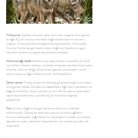
Yıl boyunca:
Geyikler, karacalar, yaban domuzları, tavşanlar, kemirgenler
ve diğer küçük-orta boy memeliler doğal beslenmelerinin temelini
oluşturur. Fırsat bulduklarında leşlerle de beslenebilirler. Polonezköy
Country Club'da dengeli beslenmeleri, doğal etçil diyetlerine uygun
hazırlanan beslenme programıyla desteklenmektedir.
Mevsime bağlı olarak:
İlkbahar ve yaz aylarında yavru toynaklılar ile küçük
memelilerin tüketimi artarken; sonbahar ve kış aylarında daha büyük avlara
yönelirler. Avın az olduğu dönemlerde leşlerden yararlanabilir, zaman
zaman meyve ve diğer bitkisel besinleri de tüketebilirler.
Zaman zaman:
Fırsatçı beslenme davranışı göstererek kuşlar, yumurtalar,
sürüngenler, balıklar, böcekler ve ulaşabildikleri diğer besin kaynaklarını da
değerlendirebilirler. Güçlü çeneleri ve sürü hâlinde avlanma yetenekleri
sayesinde kendilerinden çok daha büyük memelileri başarıyla
avlayabilirler.
Not:
Kurtların doğal ve dengeli beslenme düzenine müdahale
edilmemelidir. Ziyaretçiler tarafından yiyecek verilmesi sağlıklarını
olumsuz etkileyebilir, doğal beslenme davranışlarını bozabilir ve insanlara
alışmalarına neden olarak hem hayvanlar hem de insanlar açısından risk
oluşturabilir.