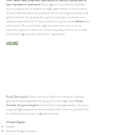
insan-yaban hayatı çatışmaları, yasa dışı avcılık, kara yolu çarpışmaları ve
besin kaynaklarının azalmasıdır.
Buna rağmen birçok ülkede yürütülen
koruma programları, av yasakları ve doğal yaşam alanlarının korunmasına
yönelik çalışmalar sayesinde popülasyonları birçok bölgede yeniden artış
göstermektedir. Geniş yayılış alanı, güçlü sosyal yapısı ve yüksek uyum
kabiliyeti sayesinde türün küresel popülasyonu genel olarak
istikrarlı
kabul
edilmektedir. Bununla birlikte, doğal ekosistemlerin korunması ve
insanlarla çatışmaların azaltılması, bozkurt popülasyonlarının uzun vadeli
sürdürülebilirliği açısından büyük önem taşımaktadır.
MENŞEİ
Kurt (
Canis lupus
)
, Kuzey Yarımküre kökenli bir memelidir. Genetik
geçmişi Avrasya'da şekillenmiş olup günümüzde doğal olarak
Kuzey
Amerika, Avrupa ve Asya'nın
büyük bölümünde yaşamaktadır. Dünyanın
en geniş doğal yayılışa sahip kara memelilerinden biridir ve çok farklı iklim
ile habitat koşullarına uyum sağlayabilmektedir.
Menşei bölgeler:
Kanada
Amerika Birleşik Devletleri