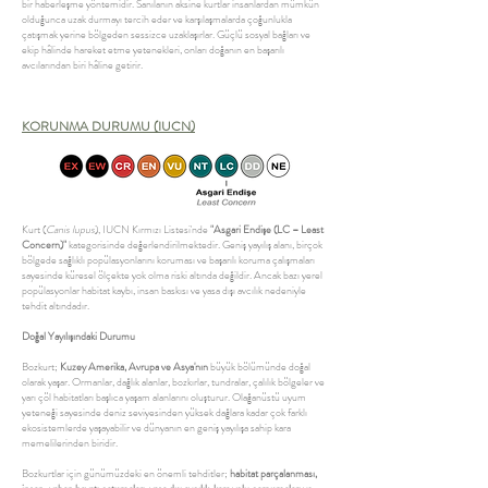
bir haberleşme yöntemidir. Sanılanın aksine kurtlar insanlardan mümkün
olduğunca uzak durmayı tercih eder ve karşılaşmalarda çoğunlukla
çatışmak yerine bölgeden sessizce uzaklaşırlar. Güçlü sosyal bağları ve
ekip hâlinde hareket etme yetenekleri, onları doğanın en başarılı
avcılarından biri hâline getirir.
KORUNMA DURUMU (IUCN)
Kurt (
Canis lupus
), IUCN Kırmızı Listesi'nde
"Asgari Endişe (LC – Least
Concern)"
kategorisinde değerlendirilmektedir. Geniş yayılış alanı, birçok
bölgede sağlıklı popülasyonlarını koruması ve başarılı koruma çalışmaları
sayesinde küresel ölçekte yok olma riski altında değildir. Ancak bazı yerel
popülasyonlar habitat kaybı, insan baskısı ve yasa dışı avcılık nedeniyle
tehdit altındadır.
Doğal Yayılışındaki Durumu
Bozkurt;
Kuzey Amerika, Avrupa ve Asya'nın
büyük bölümünde doğal
olarak yaşar. Ormanlar, dağlık alanlar, bozkırlar, tundralar, çalılık bölgeler ve
yarı çöl habitatları başlıca yaşam alanlarını oluşturur. Olağanüstü uyum
yeteneği sayesinde deniz seviyesinden yüksek dağlara kadar çok farklı
ekosistemlerde yaşayabilir ve dünyanın en geniş yayılışa sahip kara
memelilerinden biridir.
Bozkurtlar için günümüzdeki en önemli tehditler;
habitat parçalanması,