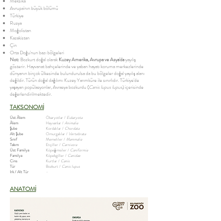
Meksika
Avrupa'nın büyük bölümü
Türkiye
Rusya
Moğolistan
Kazakistan
Çin
Orta Doğu'nun bazı bölgeleri
Not:
Bozkurt doğal olarak
Kuzey Amerika, Avrupa ve Asya'da
yayılış
gösterir. Hayvanat bahçelerinde ve yaban hayatı koruma merkezlerinde
dünyanın birçok ülkesinde bulundurulsa da bu bölgeler doğal yayılış alanı
değildir. Türün doğal dağılımı Kuzey Yarımküre ile sınırlıdır. Türkiye'de
yaşayan popülasyonlar, Avrasya bozkurdu (
Canis lupus lupus
) içerisinde
değerlendirilmektedir.
TAKSONOMİ
Üst Âlem
Ökaryotlar /
Eukaryota
Âlem
Hayvanlar /
Animalia
Şube
Kordalılar /
Chordata
Alt Şube
Omurgalılar /
Vertebrata
Sınıf
Memeliler /
Mammalia
Takım
Etçiller /
Carnivora
Üst Familya
Köpeğimsiler /
Caniformia
Familya
Köpekgiller /
Canidae
Cins
Kurtlar /
Canis
Tür
Bozkurt /
Canis lupus
Irk / Alt Tür
-
ANATOMİ