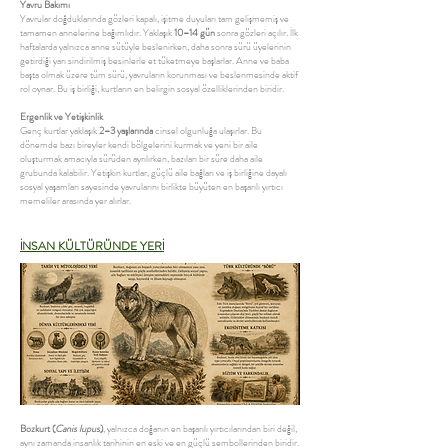
Yavru Bakımı
Yavrular doğduklarında gözleri kapalı, işitme duyuları tam gelişmemiş ve
tamamen annelerine bağımlıdır. Yaklaşık
10–14 gün
sonra gözleri açılır. İlk
haftalarda yalnızca anne sütüyle beslenirken, daha sonra sürü üyelerinin
getirdiği yarı sindirilmiş besinlerle et tüketmeye başlarlar. Anne ve baba
başta olmak üzere tüm sürü, yavruların korunması ve beslenmesinde aktif
rol oynar. Bu iş birliği, kurtların en belirgin sosyal özelliklerinden biridir.
Ergenlik ve Yetişkinlik
Genç kurtlar yaklaşık
2–3 yaşlarında
cinsel olgunluğa ulaşırlar. Bu
dönemde bazı bireyler kendi bölgelerini kurmak ve yeni bir aile
oluşturmak amacıyla sürüden ayrılırken, bazıları bir süre daha aile
grubunda kalabilir. Yetişkin kurtlar, güçlü aile bağları ve iş birliğine dayalı
sosyal yaşamları sayesinde yavrularını birlikte büyüten en başarılı yırtıcı
memeliler arasında yer alırlar.
İNSAN KÜLTÜRÜNDE YERİ
Bozkurt (
Canis lupus
)
, yalnızca doğanın en başarılı yırtıcılarından biri değil,
aynı zamanda insanlık tarihinin en eski ve en güçlü sembollerinden biridir.