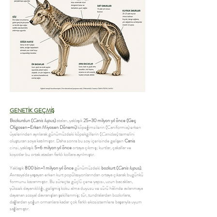
GENETİK GEÇMİŞ
Bozkurdun (
Canis lupus
)
ataları, yaklaşık
25–30 milyon yıl önce (Geç
Oligosen–Erken Miyosen Dönemi)
köpeğimsilerin (Caniformia) erken
üyelerinden ayrılarak günümüzdeki köpekgillerin (
Canidae
) temelini
oluşturan soya katılmıştır. Daha sonra bu soy içerisinde gelişen
Canis
cinsi, yaklaşık
5–6 milyon yıl önce
ortaya çıkmış; kurtlar, çakallar ve
koyotlar bu ortak atadan farklı kollara ayrılmıştır.
Yaklaşık
800 bin–1 milyon yıl önce
günümüzdeki
bozkurt (
Canis lupus
)
,
Avrasya'da yaşayan erken kurt popülasyonlarından ortaya çıkarak bugünkü
formunu kazanmıştır. Bu süreçte güçlü çene yapısı, uzun bacakları,
yüksek dayanıklılığı, gelişmiş koku alma duyusu ve sürü hâlinde avlanmaya
dayanan sosyal davranışları şekillenmiş; tür, tundralardan bozkırlara,
dağlardan yoğun ormanlara kadar çok farklı ekosistemlere başarıyla uyum
sağlamıştır.