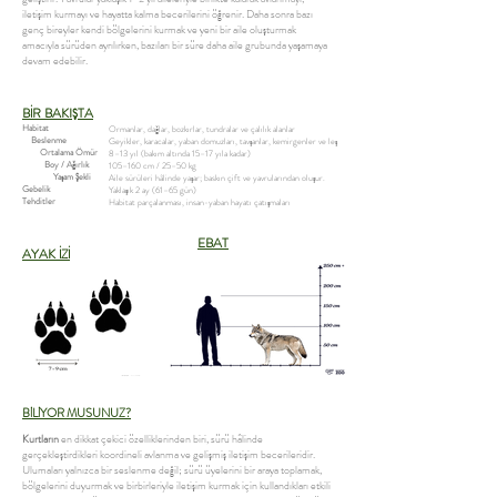
iletişim kurmayı ve hayatta kalma becerilerini öğrenir. Daha sonra bazı
genç bireyler kendi bölgelerini kurmak ve yeni bir aile oluşturmak
amacıyla sürüden ayrılırken, bazıları bir süre daha aile grubunda yaşamaya
devam edebilir.
BİR BAKIŞTA
Habitat
Ormanlar, dağlar, bozkırlar, tundralar ve çalılık alanlar
Beslenme
Geyikler, karacalar, yaban domuzları, tavşanlar, kemirgenler ve leş
Ortalama Ömür
8–13 yıl (bakım altında 15–17 yıla kadar)
Boy / Ağırlık
105–160 cm / 25–50 kg
Yaşam Şekli
Aile sürüleri hâlinde yaşar; baskın çift ve yavrularından oluşur.
Gebelik
Yaklaşık 2 ay (61–65 gün)
Tehditler
Habitat parçalanması, insan-yaban hayatı çatışmaları
EBAT
AYAK İZİ
BİLİYOR MUSUNUZ?
Kurtların
en dikkat çekici özelliklerinden biri, sürü hâlinde
gerçekleştirdikleri koordineli avlanma ve gelişmiş iletişim becerileridir.
Ulumaları yalnızca bir seslenme değil; sürü üyelerini bir araya toplamak,
bölgelerini duyurmak ve birbirleriyle iletişim kurmak için kullandıkları etkili