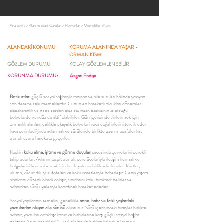
Ana Sayfa
>
Alanımızdaki Canlılar
>
Hayvanlar
>
Memeliler
>
Kurt
ALANDAKİ KONUMU:
KORUMA ALANINDA YAŞAR -
ORMAN KISMI
GÖZLEM DURUMU :
KOLAY GÖZLEMLENEBİLİR
KORUNMA DURUMU :
Asgari Endişe
Bozkurtlar
, güçlü sosyal bağlarıyla tanınan ve aile sürüleri hâlinde yaşayan
son derece zeki memelilerdir. Günün en hareketli oldukları dönemler
alacakaranlık ve gece saatleri olsa da, insan baskısının az olduğu
bölgelerde gündüz de aktif olabilirler. Gün içerisinde dinlenmek için
ormanlık alanları, çalılıkları, kayalık bölgeleri veya doğal inlerini tercih eder;
hava serinlediğinde avlanmak ve sürüleriyle birlikte uzun mesafeler kat
etmek üzere harekete geçerler.
Keskin
koku alma, işitme ve görme duyuları
sayesinde çevrelerini sürekli
takip ederler. Avlarını tespit etmek, sürü üyeleriyle iletişim kurmak ve
bölgelerini kontrol etmek için bu duyularını birlikte kullanırlar. Kurtlar;
uluma, vücut dili, yüz ifadeleri ve koku işaretleriyle haberleşir. Geniş yaşam
alanlarını düzenli olarak dolaşır, sınırlarını koku bırakarak belirler ve
avlanırken sürü üyeleriyle koordineli hareket ederler.
Sosyal yapılarının temelini, genellikle
anne, baba ve farklı yaşlardaki
yavrulardan oluşan aile sürüsü
oluşturur. Sürü içerisindeki bireyler birlikte
avlanır, yavruları ortaklaşa korur ve birbirlerine karşı güçlü sosyal bağlar
geliştirir. Yavrular yaklaşık 1–2 yıl aileleriyle birlikte kalarak avlanmayı,