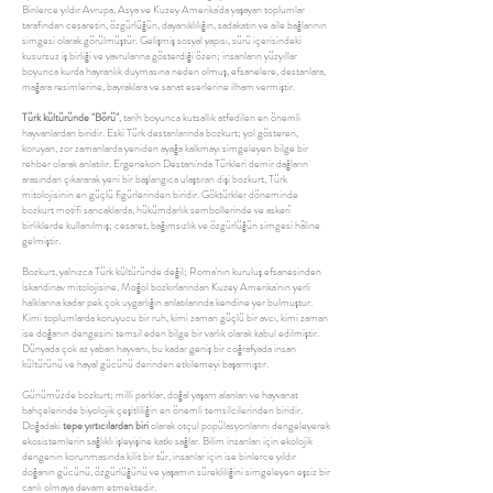
Binlerce yıldır Avrupa, Asya ve Kuzey Amerika'da yaşayan toplumlar
tarafından cesaretin, özgürlüğün, dayanıklılığın, sadakatin ve aile bağlarının
simgesi olarak görülmüştür. Gelişmiş sosyal yapısı, sürü içerisindeki
kusursuz iş birliği ve yavrularına gösterdiği özen; insanların yüzyıllar
boyunca kurda hayranlık duymasına neden olmuş, efsanelere, destanlara,
mağara resimlerine, bayraklara ve sanat eserlerine ilham vermiştir.
Türk kültüründe "Börü"
, tarih boyunca kutsallık atfedilen en önemli
hayvanlardan biridir. Eski Türk destanlarında bozkurt; yol gösteren,
koruyan, zor zamanlarda yeniden ayağa kalkmayı simgeleyen bilge bir
rehber olarak anlatılır. Ergenekon Destanı'nda Türkleri demir dağların
arasından çıkararak yeni bir başlangıca ulaştıran dişi bozkurt, Türk
mitolojisinin en güçlü figürlerinden biridir. Göktürkler döneminde
bozkurt motifi sancaklarda, hükümdarlık sembollerinde ve askerî
birliklerde kullanılmış; cesaret, bağımsızlık ve özgürlüğün simgesi hâline
gelmiştir.
Bozkurt, yalnızca Türk kültüründe değil; Roma'nın kuruluş efsanesinden
İskandinav mitolojisine, Moğol bozkırlarından Kuzey Amerika'nın yerli
halklarına kadar pek çok uygarlığın anlatılarında kendine yer bulmuştur.
Kimi toplumlarda koruyucu bir ruh, kimi zaman güçlü bir avcı, kimi zaman
ise doğanın dengesini temsil eden bilge bir varlık olarak kabul edilmiştir.
Dünyada çok az yaban hayvanı, bu kadar geniş bir coğrafyada insan
kültürünü ve hayal gücünü derinden etkilemeyi başarmıştır.
Günümüzde bozkurt; milli parklar, doğal yaşam alanları ve hayvanat
bahçelerinde biyolojik çeşitliliğin en önemli temsilcilerinden biridir.
Doğadaki
tepe yırtıcılardan biri
olarak otçul popülasyonlarını dengeleyerek
ekosistemlerin sağlıklı işleyişine katkı sağlar. Bilim insanları için ekolojik
dengenin korunmasında kilit bir tür, insanlar için ise binlerce yıldır
doğanın gücünü, özgürlüğünü ve yaşamın sürekliliğini simgeleyen eşsiz bir
canlı olmaya devam etmektedir.