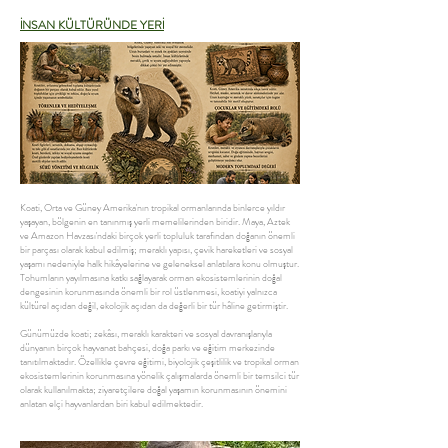
İNSAN KÜLTÜRÜNDE YERİ
Koati, Orta ve Güney Amerika'nın tropikal ormanlarında binlerce yıldır
yaşayan, bölgenin en tanınmış yerli memelilerinden biridir. Maya, Aztek
ve Amazon Havzası'ndaki birçok yerli topluluk tarafından doğanın önemli
bir parçası olarak kabul edilmiş; meraklı yapısı, çevik hareketleri ve sosyal
yaşamı nedeniyle halk hikâyelerine ve geleneksel anlatılara konu olmuştur.
Tohumların yayılmasına katkı sağlayarak orman ekosistemlerinin doğal
dengesinin korunmasında önemli bir rol üstlenmesi, koatiyi yalnızca
kültürel açıdan değil, ekolojik açıdan da değerli bir tür hâline getirmiştir.
Günümüzde koati; zekâsı, meraklı karakteri ve sosyal davranışlarıyla
dünyanın birçok hayvanat bahçesi, doğa parkı ve eğitim merkezinde
tanıtılmaktadır. Özellikle çevre eğitimi, biyolojik çeşitlilik ve tropikal orman
ekosistemlerinin korunmasına yönelik çalışmalarda önemli bir temsilci tür
olarak kullanılmakta; ziyaretçilere doğal yaşamın korunmasının önemini
anlatan elçi hayvanlardan biri kabul edilmektedir.