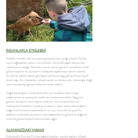
İNSANLARLA ETKİLEŞİMİ
Koatiler, meraklı, zeki ve sosyal yapılarıyla insan varlığına belirli ölçüde
uyum sağlayabilen yabani memelilerdir. Kontrollü yaşam alanlarında
ziyaretçilerin varlığını fark eder, zaman zaman güvenli mesafeden onları
gözlemleyebilir ve çevrelerini koklayarak keşfetmeye devam ederler.
Ancak her yabani hayvan gibi kişisel alanlarına saygı gösterilmesi büyük
önem taşır. Ani hareketler, yüksek sesler ve rahatsız edici davranışlar doğal
savunma tepkileri göstermelerine neden olabilir.
Doğal davranışlarını sürdürebilmeleri için koatilere dokunmaya
çalışılmamalı ve ziyaretçiler tarafından beslenmemelidir. Saygılı bir
gözlem deneyimi; hem hayvan refahının korunmasına hem de
ziyaretçilerin koatilerin sosyal grup yapısını, besin arama davranışlarını,
olağanüstü tırmanma yeteneklerini ve uzun burunları ile çevik ön
ayaklarını kullanarak çevrelerini nasıl keşfettiklerini güvenli ve doğal bir
ortamda gözlemleyebilmelerine katkı sağlar.
ALANIMIZDAKİ YAŞAMI
Polonezköy Country Club'da yaşayan koatiler, meraklı yapıları, yüksek