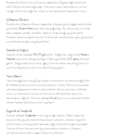
Koatilerde (
Nasua nasua
) üreme, yaşadıkları bölgeye bağlı olarak yılın
belirli dönemlerinde yoğunlaşır. Yavruların, besin kaynaklarının en bol
olduğu dönemde doğması; büyüme ve hayatta kalma şanslarını artırır.
Çiftleşme Dönemi
Koatilerde çiftleşme dönemi yaşadıkları bölgeye göre değişmekle birlikte
genellikle
Ocak–Mart
ayları arasında yoğunlaşır. Bu dönemde normalde
yalnız yaşayan yetişkin erkekler, dişilerin oluşturduğu gruplara katılır.
Erkekler dişilere erişebilmek için birbirleriyle rekabet eder; güç gösterileri
ve tehdit davranışları sergileyebilirler.
Gebelik ve Doğum
Gebelik süresi yaklaşık
74–77 gün
sürer. Doğumlar çoğunlukla
Nisan–
Haziran
ayları arasında gerçekleşir. Dişiler genellikle
2–7 yavru
dünyaya
getirir. Doğumdan önce anne, ağaç üzerinde dallar arasında güvenli bir
yuva hazırlayarak yavrularını burada dünyaya getirir.
Yavru Bakımı
Yavrular doğduklarında gözleri kapalı ve tamamen annelerine bağımlıdır.
İlk haftalarda yalnızca anne sütüyle beslenir, birkaç hafta sonra yuvadan
çıkmaya başlayarak annelerini takip ederler. Anne, yavrularını dikkatle
korur ve onlara besin bulma, tırmanma ve tehlikelerden kaçınma
davranışlarını öğretir. Yavrular yaklaşık
bir yıl
boyunca anneleriyle birlikte
kalarak hayatta kalma becerilerini geliştirir.
Ergenlik ve Yetişkinlik
Koatiler yaklaşık
2 yaşında
cinsel olgunluğa ulaşırlar. Dişiler yaşamları
boyunca aile gruplarında kalmaya devam ederken, erkekler ergenlik
döneminden sonra gruptan ayrılarak çoğunlukla yalnız yaşamaya başlar.
Üreme döneminde yeniden gruplara katılan erkekler, çiftleşme
sonrasında tekrar yalnız yaşam düzenine dönerler.