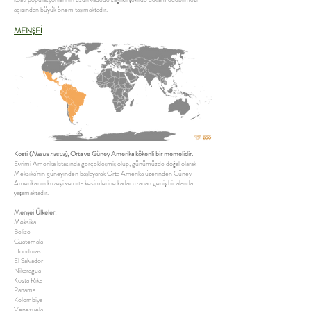
açısından büyük önem taşımaktadır.
MENŞEİ
Koati (
Nasua nasua
), Orta ve Güney Amerika kökenli bir memelidir.
Evrimi Amerika kıtasında gerçekleşmiş olup, günümüzde doğal olarak
Meksika'nın güneyinden başlayarak Orta Amerika üzerinden Güney
Amerika'nın kuzeyi ve orta kesimlerine kadar uzanan geniş bir alanda
yaşamaktadır.
Menşei Ülkeler:
Meksika
Belize
Guatemala
Honduras
El Salvador
Nikaragua
Kosta Rika
Panama
Kolombiya
Venezuela