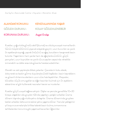
Ana Sayfa
>
Alanımızdaki Canlılar
>
Hayvanlar
>
Memeliler
>
Koati
ALANDAKİ KONUMU:
KENDİ ALANINDA YAŞAR
GÖZLEM DURUMU :
KOLAY GÖZLEMLENEBİLİR
KORUNMA DURUMU :
Asgari Endişe
Koatiler, çoğunlukla gündüz aktif (diurnal) ve oldukça sosyal memelilerdir.
Günün büyük bölümünü yiyecek arayarak geçirir; uzun burunları ve çevik
ön ayaklarıyla toprağı, yaprak örtüsünü ve ağaç kovuklarını karıştırarak besin
bulurlar. Yaşamlarını hem yerde hem de ağaçlarda sürdürür; güçlü
pençeleri, uzun kuyrukları ve çevik vücut yapıları sayesinde rahatlıkla
tırmanabilir ve dallar arasında güvenle hareket edebilirler.
Meraklı ve zeki yapılarıyla dikkat çekerler. Çevrelerini koku alarak,
dokunarak ve keskin görme duyularıyla sürekli keşfeder; besin kaynaklarını
ve güvenli dinlenme alanlarını uzun süre hatırlayabilirler. Meyveler,
böcekler, küçük omurgalılar ve diğer besinleri bulmak için ön ayaklarını
adeta birer el gibi kullanarak nesneleri kavrar ve incelerler.
Koatiler güçlü sosyal bağlara sahiptir. Dişiler ve yavrular genellikle 10–30
bireye ulaşabilen aile grupları hâlinde yaşarken, yetişkin erkekler üreme
dönemi dışında çoğunlukla yalnız dolaşırlar. Üreme döneminde gruplara
katılan erkekler daha sonra tekrar yalnız yaşama döner. Yavrular yaklaşık bir
yıl boyunca anneleriyle birlikte kalarak besin bulma, tırmanma ve
tehlikelerden korunma gibi yaşamsal becerileri öğrenirler.