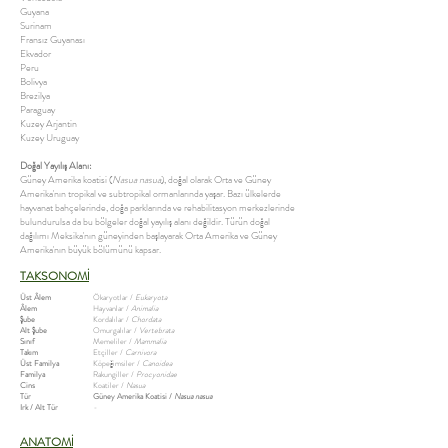
Guyana
Surinam
Fransız Guyanası
Ekvador
Peru
Bolivya
Brezilya
Paraguay
Kuzey Arjantin
Kuzey Uruguay
Doğal Yayılış Alanı:
Güney Amerika koatisi (
Nasua nasua
), doğal olarak Orta ve Güney
Amerika'nın tropikal ve subtropikal ormanlarında yaşar. Bazı ülkelerde
hayvanat bahçelerinde, doğa parklarında ve rehabilitasyon merkezlerinde
bulundurulsa da bu bölgeler doğal yayılış alanı değildir. Türün doğal
dağılımı Meksika'nın güneyinden başlayarak Orta Amerika ve Güney
Amerika'nın büyük bölümünü kapsar.
TAKSONOMİ
Üst Âlem
Ökaryotlar /
Eukaryota
Âlem
Hayvanlar /
Animalia
Şube
Kordalılar /
Chordata
Alt Şube
Omurgalılar /
Vertebrata
Sınıf
Memeliler /
Mammalia
Takım
Etçiller /
Carnivora
Üst Familya
Köpeğimsiler /
Canoidea
Familya
Rakungiller /
Procyonidae
Cins
Koatiler /
Nasua
Tür
Güney Amerika Koatisi /
Nasua nasua
Irk / Alt Tür
-
ANATOMİ