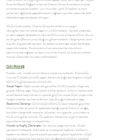
Amerika Biyotik Değişimi sırasında Orta ve Güney Amerika'nın tropikal
ormanlarına yayılan koatiler; uzun burunları, çevik ön ayakları ve hem
yerde hem ağaçlarda yaşayabilmelerini sağlayan uyumları sayesinde farklı
habitatlara başarıyla adapte olmuştur.
Günümüzde koatiler, Orta ve Güney Amerika'nın en yaygın
rakungillerinden biri olarak yaşamını sürdürmektedir. Genetik çalışmalar,
en yakın yaşayan akrabalarının rakunlar (
Procyon
), kinkajular (
Potos flavus
)
ve olingolar (
Bassaricyon
) olduğunu göstermektedir. Gelişmiş koku alma
duyuları, beş parmaklı kavrayıcı ön ayakları ve karmaşık sosyal davranışları
sayesinde koatiler, Neotropikal orman ekosistemlerinde tohum
yayılımına katkı sağlayan ve besin zincirinde önemli rol üstlenen anahtar
memeli türlerinden biri kabul edilmektedir.
DAVRANIŞ
Koatiler, zeki, meraklı ve son derece sosyal memelilerdir. Polonezköy
Country Club'daki kontrollü yaşam alanlarında doğal davranışlarının büyük
bölümünü gözlemlemek mümkündür.
Sosyal Yaşam:
Dişiler ve yavrular genellikle 10–30 bireyden oluşan aile
grupları hâlinde yaşar. Grup üyeleri birlikte beslenir, dinlenir, hareket eder
ve tehlikelere karşı birbirlerini uyararak güçlü bir sosyal düzen oluştururlar.
Yetişkin erkekler ise üreme dönemi dışında çoğunlukla yalnız yaşar.
Beslenme Davranışı:
Günün büyük bölümünü besin arayarak geçirirler.
Uzun burunları ve çevik ön ayaklarıyla toprağı, yaprak örtüsünü ve ağaç
kovuklarını karıştırarak meyveler, böcekler, omurgasızlar, yumurtalar ve
küçük omurgalıları bulurlar. Ön ayaklarını adeta birer el gibi kullanarak
yiyeceklerini kavrayıp inceleyebilirler.
Meraklı ve Keşifçi Davranışlar:
Son derece araştırmacıdırlar. Sürekli
çevrelerini koklayarak, dokunarak ve inceleyerek keşfeder; kütüklerin,
kayaların ve dalların üzerine çıkarak çevrelerini gözlemleyebilirler. Güçlü
pençeleri sayesinde hem yerde hem de ağaçlarda büyük bir çeviklikle