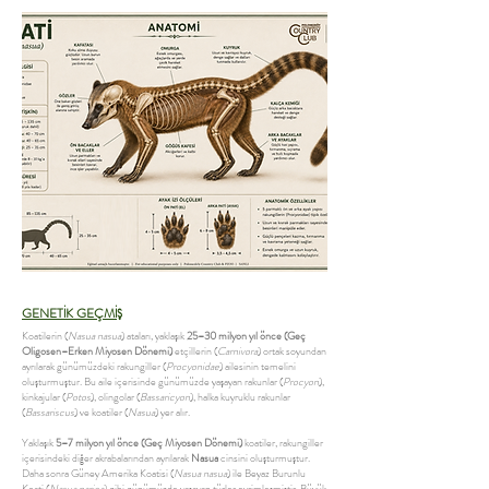
GENETİK GEÇMİŞ
Koatilerin (
Nasua nasua
) ataları, yaklaşık
25–30 milyon yıl önce (Geç
Oligosen–Erken Miyosen Dönemi)
etçillerin (
Carnivora
) ortak soyundan
ayrılarak günümüzdeki rakungiller (
Procyonidae
) ailesinin temelini
oluşturmuştur. Bu aile içerisinde günümüzde yaşayan rakunlar (
Procyon
),
kinkajular (
Potos
), olingolar (
Bassaricyon
), halka kuyruklu rakunlar
(
Bassariscus
) ve koatiler (
Nasua
) yer alır.
Yaklaşık
5–7 milyon yıl önce (Geç Miyosen Dönemi)
koatiler, rakungiller
içerisindeki diğer akrabalarından ayrılarak
Nasua
cinsini oluşturmuştur.
Daha sonra Güney Amerika Koatisi (
Nasua nasua
) ile Beyaz Burunlu
Koati (
Nasua narica
) gibi günümüzde yaşayan türler evrimleşmiştir. Büyük