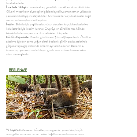
hareket ederler.
İnsanlarla Etkileşim:
İnsanlara karşı genellikle meraklı ancak temkinlidirler.
Güvenli mesafeden ziyaretçileri gözlemleyebilir, zaman zaman yaklaşarak
çevrelerini koklayıp inceleyebilirler. Ani hareketler ve yüksek sesler doğal
savunma davranışlarını tetikleyebilir.
İletişim:
Birbirleriyle çeşitli sesler, vücut duruşları, kuyruk hareketleri ve
koku işaretleriyle iletişim kurarlar. Grup üyeleri sürekli temas hâlinde
kalarak birbirlerinin yerini ve olası tehlikeleri takip eder.
Günlük Alışkanlıklar:
Koatiler gündüz aktif (diurnal) hayvanlardır. Özellikle
sabah ve öğleden sonra yoğun olarak beslenir, günün sıcak saatlerinde
gölgede veya ağaç dallarında dinlenmeyi tercih ederler. Beslenme,
tırmanma, oyun ve sosyal etkileşim gün boyunca düzenli olarak tekrar
eden davranışlarıdır.
BESLENME
Yıl boyunca:
Meyveler, böcekler, omurgasızlar, yumurtalar, küçük
omurgalılar ve zaman zaman nektar doğal beslenmelerinin temelini