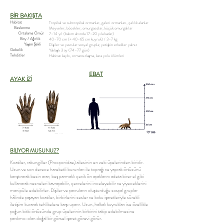
BİR BAKIŞTA
Habitat
Tropikal ve subtropikal ormanlar, galeri ormanları, çalılık alanlar
Beslenme
Meyveler, böcekler, omurgasızlar, küçük omurgalılar
Ortalama Ömür
7–14 yıl (bakım altında 17–20 yıla kadar)
Boy / Ağırlık
40–70 cm (+ 40–65 cm kuyruk) / 3–7 kg
Yaşam Şekli
Dişiler ve yavrular sosyal grupla; yetişkin erkekler yalnız
Gebelik
Yaklaşık 3 ay (74–77 gün)
Tehditler
Habitat kaybı, ormansızlaşma, kara yolu ölümleri
EBAT
AYAK İZİ
BİLİYOR MUSUNUZ?
Koatiler, rakungiller (Procyonidae) ailesinin en zeki üyelerinden biridir.
Uzun ve son derece hareketli burunları ile toprağı ve yaprak örtüsünü
karıştırarak besin arar; beş parmaklı çevik ön ayaklarını adeta birer el gibi
kullanarak nesneleri kavrayabilir, çevrelerini inceleyebilir ve yiyeceklerini
manipüle edebilirler. Dişiler ve yavruların oluşturduğu sosyal gruplar
hâlinde yaşayan koatiler, birbirlerini sesler ve koku işaretleriyle sürekli
iletişim kurarak tehlikelere karşı uyarır. Uzun, halkalı kuyrukları ise özellikle
yoğun bitki örtüsünde grup üyelerinin birbirini takip edebilmesine
yardımcı olan doğal bir görsel işaret görevi görür.