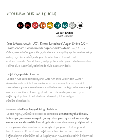
KORUNMA DURUMU (IUCN)
Koati (
Nasua nasua
), IUCN Kırmızı Listesi'nde "Asgari Endişe (LC –
Least Concern)" kategorisinde değerlendirilmektedir.
Tür, Orta ve
Güney Amerika'da geniş bir yayılış alanına ve sağlıklı popülasyonlara sahip
olduğu için küresel ölçekte yok olma tehlikesi altında kabul
edilmemektedir. Ancak bazı yerel popülasyonlar, yaşam alanlarının tahrip
edilmesi ve insan faaliyetleri nedeniyle baskı altındadır.
Doğal Yayılışındaki Durumu
Koatiler; Meksika'dan başlayarak Orta Amerika üzerinden Güney
Amerika'nın büyük bölümüne kadar uzanan tropikal ve subtropikal
ormanlarda, galeri ormanlarında, çalılık alanlarda ve dağ eteklerinde doğal
olarak yaşamaktadır. Hem ağaçlarda hem de yerde yaşamaya uyum
sağlamış olup, birçok farklı habitatta başarılı şekilde varlığını
sürdürebilmektedir.
Günümüzde Karşı Karşıya Olduğu Tehditler
Koatiler için günümüzdeki başlıca tehditler;
ormanların yok edilmesi,
habitat parçalanması, kara yolu çarpışmaları, yasa dışı avcılık ve yasa dışı
yaban hayvanı ticaretidir.
Bazı bölgelerde tarım alanlarının genişlemesi ve
insan yerleşimlerinin artması nedeniyle doğal yaşam alanları giderek
küçülmektedir. Bu nedenle doğal ormanların korunması, habitat
bağlantılarının sürdürülmesi ve kaçak yaban hayvanı ticaretinin önlenmesi,
koati popülasyonlarının uzun vadede sağlıklı şekilde devam edebilmesi