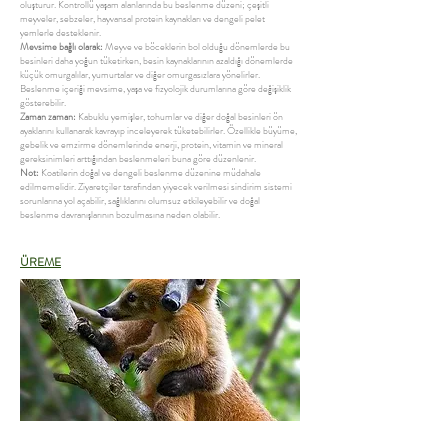
oluşturur. Kontrollü yaşam alanlarında bu beslenme düzeni; çeşitli
meyveler, sebzeler, hayvansal protein kaynakları ve dengeli pelet
yemlerle desteklenir.
Mevsime bağlı olarak:
Meyve ve böceklerin bol olduğu dönemlerde bu
besinleri daha yoğun tüketirken, besin kaynaklarının azaldığı dönemlerde
küçük omurgalılar, yumurtalar ve diğer omurgasızlara yönelirler.
Beslenme içeriği mevsime, yaşa ve fizyolojik durumlarına göre değişiklik
gösterebilir.
Zaman zaman:
Kabuklu yemişler, tohumlar ve diğer doğal besinleri ön
ayaklarını kullanarak kavrayıp inceleyerek tüketebilirler. Özellikle büyüme,
gebelik ve emzirme dönemlerinde enerji, protein, vitamin ve mineral
gereksinimleri arttığından beslenmeleri buna göre düzenlenir.
Not:
Koatilerin doğal ve dengeli beslenme düzenine müdahale
edilmemelidir. Ziyaretçiler tarafından yiyecek verilmesi sindirim sistemi
sorunlarına yol açabilir, sağlıklarını olumsuz etkileyebilir ve doğal
beslenme davranışlarının bozulmasına neden olabilir.
ÜREME