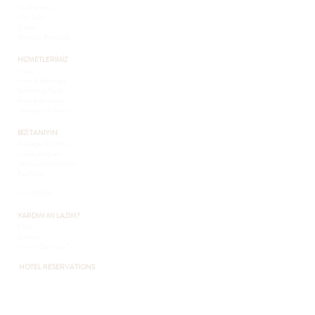
Our Partners
Our Team
Career
Shooting Requests
HİZMETLERİMİZ
Hotel
Food & Beverage
Swimming Pools
Area & Activities
Meetings & Events
BİZİ TANIYIN
Packages & Offers
Loyalty Program
Terms and Conditions
Pet Policy
Sustainability
Our Wildlife
YARDIM MI LAZIM?
FAQ
Contact
How to Get Here?
HOTEL RESERVATIONS
+90 216 432 3051
+90 541 432 3051
otel@pcountryclub.com