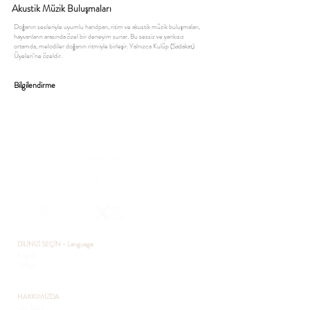
Akustik Müzik Buluşmaları
Doğanın sesleriyle uyumlu handpan, ritim ve akustik müzik buluşmaları,
hayvanların arasında özel bir deneyim sunar. Bu sessiz ve yankısız
ortamda, melodiler doğanın ritmiyle birleşir. Yalnızca Kulüp (Sadakat)
Üyeleri’ne özeldir.
Bilgilendirme
DİLİNİZİ SEÇİN - Language
English
Türkçe
HAKKIMIZDA
Our Story