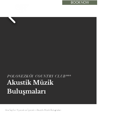
BOOK NOW
ACCOMODATION
POLONEZKÖY COUNTRY CLUB***
Akustik Müzik
Buluşmaları
Ana Sayfa
>
Yiyecek ve İçecek
>
Akustik Müzik Buluşmaları