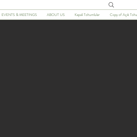
Arayın
EVENTS & MEETINGS
ABOUT US
Kapali Tohumlular
Copy of Açık Tohu