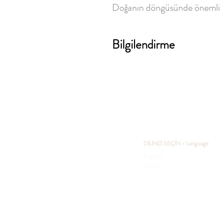
Doğanın döngüsünde önemli bi
Bilgilendirme
DİLİNİZİ SEÇİN - Language
English
Türkçe