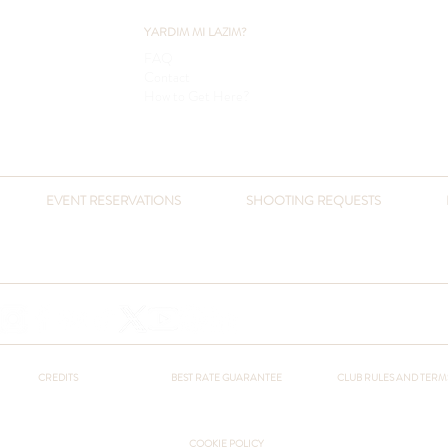
YARDIM MI LAZIM?
FAQ
Contact
How to Get Here?
EVENT RESERVATIONS
SHOOTING REQUESTS
​+90 541 432 3051
+90 216 432 3051
otel@pcountryclub.com
+90 541 432 3051
otel@pcountryclub.com
CREDITS
BEST RATE GUARANTEE
CLUB RULES AND TERM
COOKIE POLICY