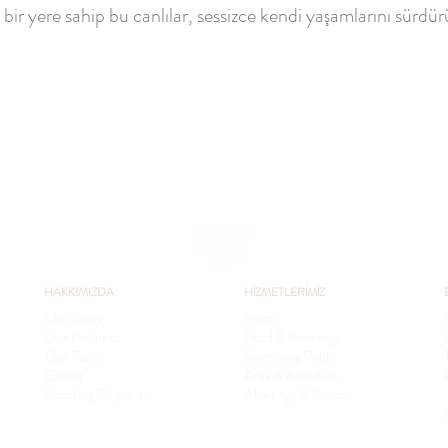
r yere sahip bu canlılar, sessizce kendi yaşamlarını sürdür
HAKKIMIZDA
HİZMETLERİMİZ
Our Story
Hotel
Our Partners
Food & Beverage
Our Team
Swimming Pools
Career
Area & Activities
Shooting Requests
Meetings & Events