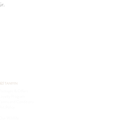
ür.
BİZİ TANIYIN
Packages & Offers
Loyalty Program
Terms and Conditions
Pet Policy
Sustainability
Our Wildlife