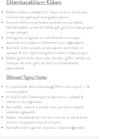
Eklembacaklıların Kökeni
Balıkların kökeni, yaklaşık 530 milyon yıl önce Kambriyen
Dönemi'nde yaşamış ilk omurgalılara dayanır.
Zamanla farklı evrimsel kollara ayrılarak çenesiz balıklar,
kıkırdaklı balıklar ve kemikli balıklar gibi günümüz balık grupları
ortaya çıkmıştır.
Solungaçlar, yüzgeçler ve hidrodinamik vücut yapısı
sayesinde sucul yaşama mükemmel uyum sağlamışlardır.
Bazı balık türleri zamanla karada yaşamın evriminde rol
oynayan ilk dört üyeli omurgalıların atalarını oluşturmuştur.
Balıklar günümüzde okyanuslar, denizler, göller, nehirler ve
hatta yer altı suları gibi çok farklı sucul habitatlarda
yaşamaktadır.
Bilimsel / İlginç Notlar
En büyük balık: Balina köpekbalığı (Rhincodon typus) – 18
metreyi aşabilir.
En küçük balık: Paedocypris progenetica – yaklaşık 8
milimetre uzunluğundadır.
Bazı balıklar, elektrik üretebilir veya çevrelerini elektrik
alanlarıyla algılayabilir.
Balıklar, ekosistemlerde hem avcı hem de av olarak besin
zincirinin dengesinde önemli rol oynar.
Bazı balık türleri yaşamları boyunca cinsiyet değiştirebilir.