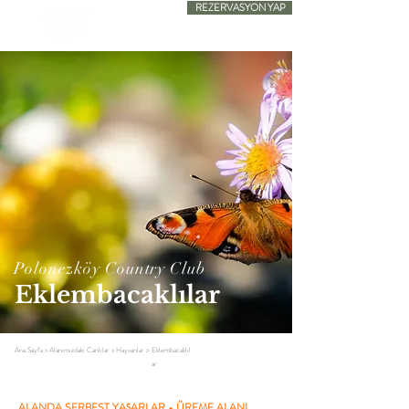
REZERVASYON YAP
SADECE KONAKLAMA
Polonezköy Country Club
Eklembacaklılar
Ana Sayfa
>
Alanımızdaki Canlılar
>
Hayvanlar
>
Eklembacaklıl
ar
ALANDA SERBEST YAŞARLAR - ÜREME ALANI