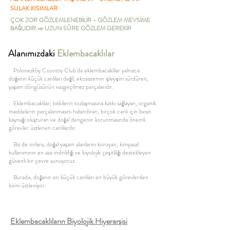
SULAK KISIMLAR
ÇOK ZOR GÖZLEMLENEBİLİR - GÖZLEM MEVSİME
BAĞLIDIR ve UZUN SÜRE GÖZLEM GEREKİR
Alanımızdaki
Eklembacaklılar
Polonezköy Country Club'da eklembacaklılar yalnızca
doğanın küçük canlıları değil; ekosistemin işleyişini sürdüren,
yaşam döngüsünün vazgeçilmez parçalarıdır.
Eklembacaklılar; bitkilerin tozlaşmasına katkı sağlayan, organik
maddelerin parçalanmasını hızlandıran, birçok canlı için besin
kaynağı oluşturan ve doğal dengenin korunmasında önemli
görevler üstlenen canlılardır.
Biz de onlara, doğal yaşam alanlarını koruyan, kimyasal
kullanımının en aza indirildiği ve biyolojik çeşitliliği destekleyen
güvenli bir çevre sunuyoruz.
Burada, doğanın en küçük canlıları en büyük görevlerden
birini üstleniyor.
Eklembacaklıların Biyolojik Hiyerarşisi