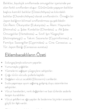
Balıklar, biyolojik sınıflamada omurgalılar içerisinde yer
alan farklı sınıflardan oluşur. Günümüzde yaşayan balıklar
başlıca kemikli balıklar (Osteichthyes) ve kıkırdaklı
balıklar (Chondrichthyes) olarak sınıflandırılır. Örneğin bir
Japon balığının bilimsel sınıflandırması şu şekildedir:
Üst Âlem: Ökaryotlar (Eukaryota) → Âlem: Hayvanlar
(Animalia) → Şube: Kordalılar (Chordata) → Alt Şube:
Omurgalılar (Vertebrata) → Sınıf: Işın Yüzgeçliler
(Actinopterygii) → Takım: Sazansılar (Cypriniformes) →
Familya: Sazangiller (Cyprinidae) → Cins: Carassius →
Tür: Japon Balığı (Carassius auratus)
Eklembacaklıların Özeti
Solungaçlarıyla solunum yaparlar.
Yumurtayla çoğalırlar.
Yüzmelerini sağlayan yüzgeçlere sahiptirler.
Çoğu türün vücudu pullarla kaplıdır.
Değişken vücut sıcaklıklı (Ektoterm) canlılardır.
Suda yaşamaya uyum sağlamış gelişmiş duyu sistemlerine
sahiptirler.
Vücut hareketleri, renk değişimleri ve bazı türlerde seslerle
iletişim kurabilirler.
Vücut şekilleri ve ağız yapıları ile beslenme biçimleri arasında
güçlü bir ilişki vardır.