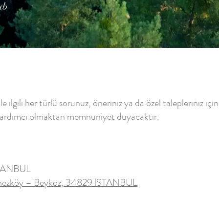
ub
ile ilgili her türlü sorunuz, öneriniz ya da özel talepleriniz 
e yardımcı olmaktan memnuniyet duyacaktır.
STANBUL
lonezköy – Beykoz, 34829 İSTANBUL