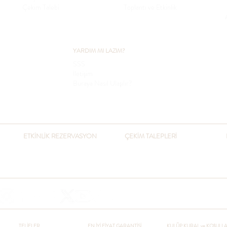
Çekim Talebi
Toplantı ve Etkinlik
YARDIM MI LAZIM?
SSS
İletişim
Buraya Nasıl Ulaşılır?
ETKİNLİK REZERVASYON
ÇEKİM TALEPLERİ
​+90 541 432 3051
+90 216 432 3051
otel@pcountryclub.com
+90 541 432 3051
otel@pcountryclub.com
TELİFLER
EN İYİ FİYAT GARANTİSİ
KULÜP KURAL ve KOŞULL