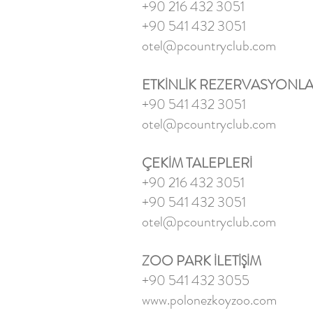
+90 216 432 3051
+90 541 432 3051
otel@pcountryclub.com
ETKİNLİK REZERVASYONLA
+90 541 432 3051
otel@pcountryclub.com
ÇEKİM TALEPLERİ
+90 216 432 3051
+90 541 432 3051
otel@pcountryclub.com
ZOO PARK İLETİŞİM
+90 541 432 3055
www.polonezkoyzoo.com