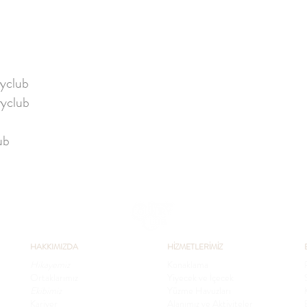
yclub
yclub
ub
HAKKIMIZDA
HİZMETLERİMİZ
Hikayemiz
Konaklama
Ortaklarımız
Yiyecek ve İçecek
Ekibimiz
Yüzme Havuzları
Kariyer
Alanımız ve Aktiviteler