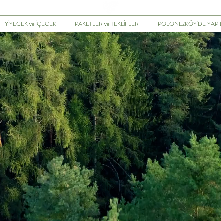
YİYECEK ve İÇECEK
PAKETLER ve TEKLİFLER
POLONEZKÖY'DE YAP