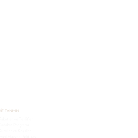
BİZİ TANIYIN
Paketler ve Teklifler
Sadakat Programı
Kurallar ve Koşullar
Evcil Hayvan Politikası