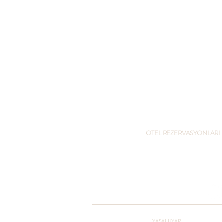
OTEL REZERVASYONLARI
+90 216 432 3051
+90 541 432 3051
otel@pcountryclub.com
YASAL UYARI