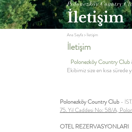
Polonezköy Country Cl
İletişim
Ana Sayfa
> İletişim
İletişim
Polonezköy Country Club
Ekibimiz size en kısa süred
Polonezköy Country Club
- İ
75. Yıl Caddesi No: 58/A, Po
OTEL REZERVASYONLARI