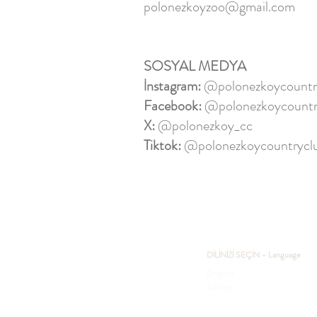
polonezkoyzoo@gmail.com
SOSYAL MEDYA
İnstagram:
@polonezkoycountr
Facebook:
@polonezkoycountr
X:
@polonezkoy_cc
Tiktok:
@polonezkoycountrycl
DİLİNİZİ SEÇİN - Language
English
Türkçe