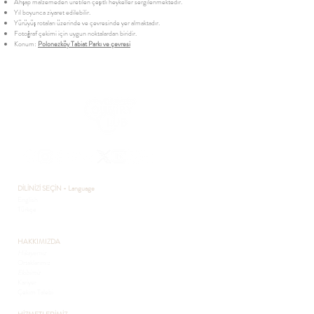
Ahşap malzemeden üretilen çeşitli heykeller sergilenmektedir.
Yıl boyunca ziyaret edilebilir.
Yürüyüş rotaları üzerinde ve çevresinde yer almaktadır.
Fotoğraf çekimi için uygun noktalardan biridir.
Konum:
Polonezköy Tabiat Parkı ve çevresi
DİLİNİZİ SEÇİN - Language
English
Türkçe
HAKKIMIZDA
Hikayemiz
Ortaklarımız
Ekibimiz
Kariyer
Çekim Talebi