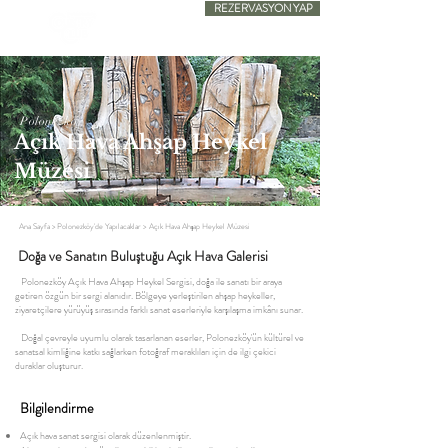
REZERVASYON YAP
SADECE KONAKLAMA
Polonezköy
Açık Hava Ahşap Heykel
Müzesi
Ana Sayfa
>
Polonezköy'de Yapılacaklar
>
Açık Hava Ahşap Heykel Müzesi
Doğa ve Sanatın Buluştuğu Açık Hava Galerisi
Polonezköy Açık Hava Ahşap Heykel Sergisi, doğa ile sanatı bir araya
getiren özgün bir sergi alanıdır. Bölgeye yerleştirilen ahşap heykeller,
ziyaretçilere yürüyüş sırasında farklı sanat eserleriyle karşılaşma imkânı sunar.
Doğal çevreyle uyumlu olarak tasarlanan eserler, Polonezköy'ün kültürel ve
sanatsal kimliğine katkı sağlarken fotoğraf meraklıları için de ilgi çekici
duraklar oluşturur.
Bilgilendirme
Açık hava sanat sergisi olarak düzenlenmiştir.