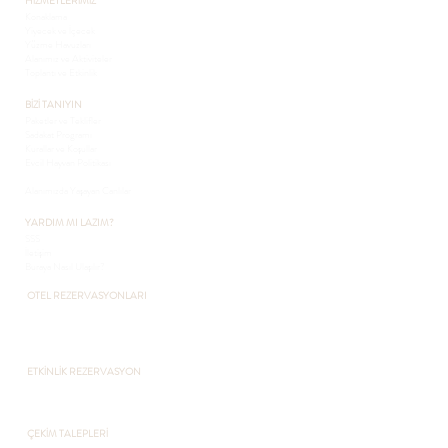
HİZMETLERİMİZ
Konaklama
Yiyecek ve İçecek
Yüzme Havuzları
Alanımız ve Aktiviteler
Toplantı ve Etkinlik
BİZİ TANIYIN
Paketler ve Teklifler
Sadakat Programı
Kurallar ve Koşullar
Evcil Hayvan Politikası
Sürdürülebilirlik
Alanımızda Yaşayan Canlılar
YARDIM MI LAZIM?
SSS
İletişim
Buraya Nasıl Ulaşılır?
OTEL REZERVASYONLARI
+90 216 432 3051
+90 541 432 3051
otel@pcountryclub.com
ETKİNLİK REZERVASYON
​+90 541 432 3051
otel@pcountryclub.com
ÇEKİM TALEPLERİ