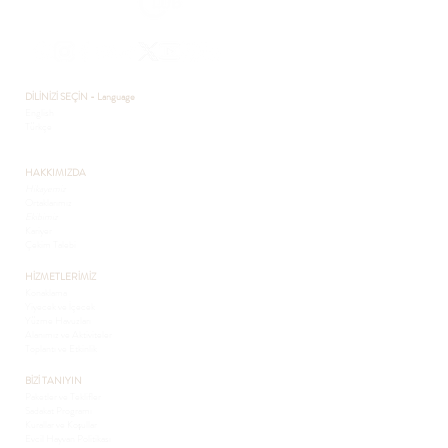
DİLİNİZİ SEÇİN - Language
English
Türkçe
HAKKIMIZDA
Hikayemiz
Ortaklarımız
Ekibimiz
Kariyer
Çekim Talebi
HİZMETLERİMİZ
Konaklama
Yiyecek ve İçecek
Yüzme Havuzları
Alanımız ve Aktiviteler
Toplantı ve Etkinlik
BİZİ TANIYIN
Paketler ve Teklifler
Sadakat Programı
Kurallar ve Koşullar
Evcil Hayvan Politikası