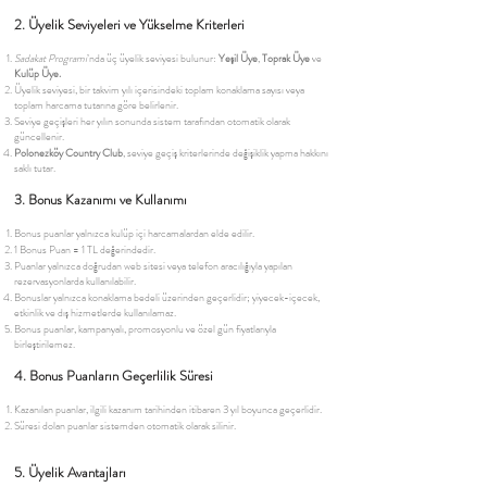
2. Üyelik Seviyeleri ve Yükselme Kriterleri
Sadakat Programı
’nda üç üyelik seviyesi bulunur:
Yeşil Üye
,
Toprak Üye
ve
Kulüp Üye.
Üyelik seviyesi, bir takvim yılı içerisindeki toplam konaklama sayısı veya
toplam harcama tutarına göre belirlenir.
Seviye geçişleri her yılın sonunda sistem tarafından otomatik olarak
güncellenir.
Polonezköy Country Club
, seviye geçiş kriterlerinde değişiklik yapma hakkını
saklı tutar.
3. Bonus Kazanımı ve Kullanımı
Bonus puanlar yalnızca kulüp içi harcamalardan elde edilir.
1 Bonus Puan = 1 TL değerindedir.
Puanlar yalnızca doğrudan web sitesi veya telefon aracılığıyla yapılan
rezervasyonlarda kullanılabilir.
Bonuslar yalnızca konaklama bedeli üzerinden geçerlidir; yiyecek-içecek,
etkinlik ve dış hizmetlerde kullanılamaz.
Bonus puanlar, kampanyalı, promosyonlu ve özel gün fiyatlarıyla
birleştirilemez.
4. Bonus Puanların Geçerlilik Süresi
Kazanılan puanlar, ilgili kazanım tarihinden itibaren 3 yıl boyunca geçerlidir.
Süresi dolan puanlar sistemden otomatik olarak silinir.
5. Üyelik Avantajları