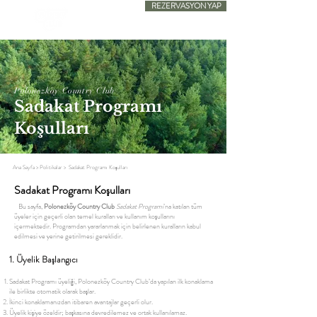
REZERVASYON YAP
SADECE KONAKLAMA
Polonezköy Country Club
Sadakat Programı
Koşulları
Ana Sayfa
> Politikalar >
Sadakat Programı Koşulları
Sadakat Programı Koşulları
Bu sayfa,
Polonezköy Country Club
Sadakat Programı
’na katılan tüm
üyeler için geçerli olan temel kuralları ve kullanım koşullarını
içermektedir. Programdan yararlanmak için belirlenen kuralların kabul
edilmesi ve yerine getirilmesi gereklidir.
1. Üyelik Başlangıcı
Sadakat Programı üyeliği, Polonezköy Country Club’da yapılan ilk konaklama
ile birlikte otomatik olarak başlar.
İkinci konaklamanızdan itibaren avantajlar geçerli olur.
Üyelik kişiye özeldir; başkasına devredilemez ve ortak kullanılamaz.