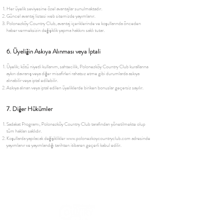
Her üyelik seviyesine özel avantajlar sunulmaktadır.
Güncel avantaj listesi web sitemizde yayımlanır.
Polonezköy Country Club, avantaj içeriklerinde ve koşullarında önceden
haber vermeksizin değişiklik yapma hakkını saklı tutar.
6. Üyeliğin Askıya Alınması veya İptali
Üyelik; kötü niyetli kullanım, sahtecilik, Polonezköy Country Club kurallarına
aykırı davranış veya diğer misafirleri rahatsız etme gibi durumlarda askıya
alınabilir veya iptal edilebilir.
Askıya alınan veya iptal edilen üyeliklerde biriken bonuslar geçersiz sayılır.
7. Diğer Hükümler
Sadakat Programı, Polonezköy Country Club tarafından yönetilmekte olup
tüm hakları saklıdır.
Koşullarda yapılacak değişiklikler
www.polonezkoycountryclub.com
adresinde
yayımlanır ve yayımlandığı tarihten itibaren geçerli kabul edilir.