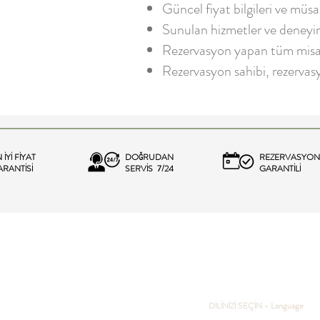
Güncel fiyat bilgileri ve müsai
Sunulan hizmetler ve deneyimle
Rezervasyon yapan tüm misafir
Rezervasyon sahibi, rezervas
 İYİ FİYAT
DOĞRUDAN
REZERVASYON
RANTİSİ
SERVİS 7/24
GARANTİLİ
DİLİNİZİ SEÇİN - Language