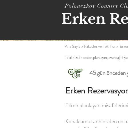
Polonezköy Country Cl
Erken Re
Ana Sayfa
>
Paketler ve Teklifler
>
Erke
Tatilinizi önceden planlayın, avantajlı fiy
45 gün önceden ya
Erken Rezervasyon 
Erken planlayan misafirlerimiz
Konaklama tarihinizden en az