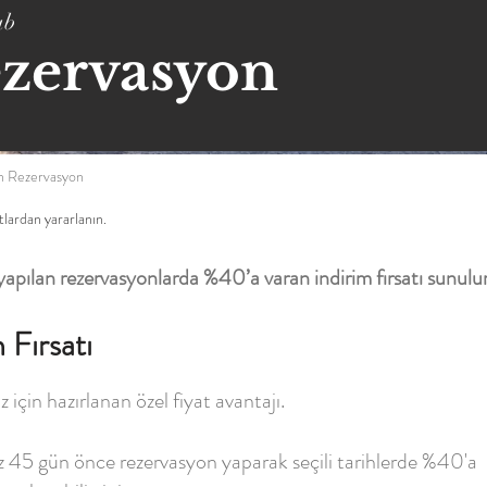
ub
zervasyon
n Rezervasyon
atlardan yararlanın.
pılan rezervasyonlarda %40’a varan indirim fırsatı sunulur
Fırsatı
 için hazırlanan özel fiyat avantajı.
 45 gün önce rezervasyon yaparak seçili tarihlerde %40'a