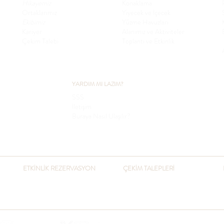
Hikayemiz
Konaklama
Ortaklarımız
Yiyecek ve İçecek
Ekibimiz
Yüzme Havuzları
Kariyer
Alanımız ve Aktiviteler
Çekim Talebi
Toplantı ve Etkinlik
YARDIM MI LAZIM?
SSS
İletişim
Buraya Nasıl Ulaşılır?
ETKİNLİK REZERVASYON
ÇEKİM TALEPLERİ
​+90 541 432 3051
+90 216 432 3051
otel@pcountryclub.com
+90 541 432 3051
otel@pcountryclub.com