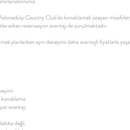
rarlanabilirsiniz.
 Polonezköy Country Club'da konaklamak isteyen misafirler
üitler erken rezervasyon avantajı ile sunulmaktadır.
amak planlarken aynı deneyimi daha avantajlı fiyatlarla yaş
neyimi
çe konaklama
yat avantajı
akika değil,