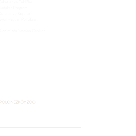
Paketler ve Teklifler
Sadakat Programı
Kurallar ve Koşullar
Evcil Hayvan Politikası
Sürdürülebilirlik
Alanımızda Yaşayan Canlılar
POLONEZKÖY ZOO
+90 541 432 3055
www.polonezkoyzoo.com
polonezkoyzoo@gmail.com