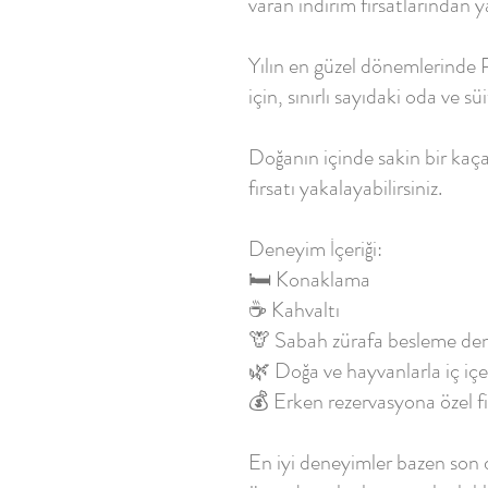
varan indirim fırsatlarından ya
Yılın en güzel dönemlerinde
için, sınırlı sayıdaki oda ve s
Doğanın içinde sakin bir kaç
fırsatı yakalayabilirsiniz.
Deneyim İçeriği:
🛏️ Konaklama
☕ Kahvaltı
🦒 Sabah zürafa besleme de
🌿 Doğa ve hayvanlarla iç i
💰 Erken rezervasyona özel fi
En iyi deneyimler bazen son d