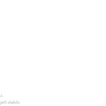
z.
rli olabilir.