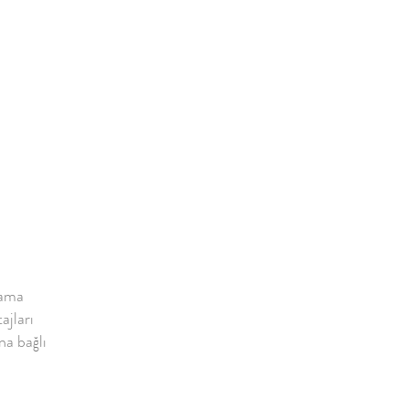
lama
ajları
na bağlı