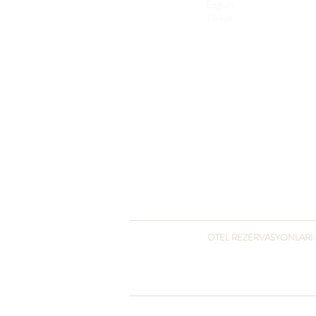
English
Türkçe
OTEL REZERVASYONLARI
+90 216 432 3051
+90 541 432 3051
otel@pcountryclub.com