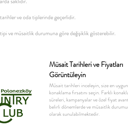
rda saklıdır.
arihler ve oda tiplerinde geçerlidir.
 tipi ve müsaitlik durumuna göre değişiklik gösterebilir.
Müsait Tarihleri ve Fiyatları
Görüntüleyin
Müsait tarihleri inceleyin, size en uygun
konaklama fırsatını seçin. Farklı konak
süreleri, kampanyalar ve özel fiyat avant
belirli dönemlerde ve müsaitlik durumu
olarak sunulabilmektedir.