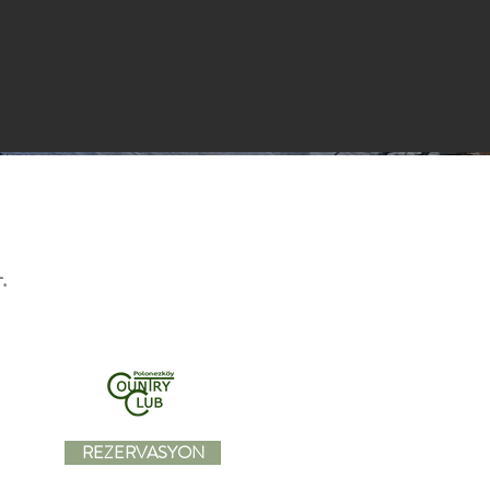
.
REZERVASYON