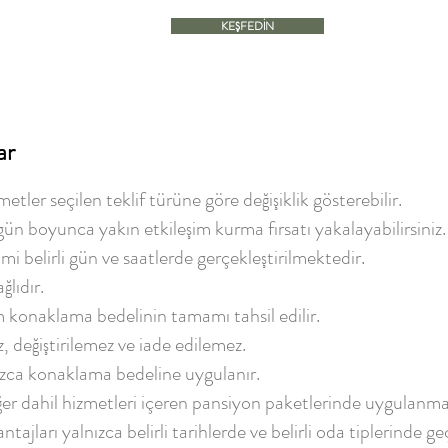
KEŞFEDİN
ar
metler seçilen teklif türüne göre değişiklik gösterebilir.
ün boyunca yakın etkileşim kurma fırsatı yakalayabilirsiniz.
 belirli gün ve saatlerde gerçekleştirilmektedir.
lıdır.
 konaklama bedelinin tamamı tahsil edilir.
, değiştirilemez ve iade edilemez.
zca konaklama bedeline uygulanır.
ğer dahil hizmetleri içeren pansiyon paketlerinde uygulanma
ajları yalnızca belirli tarihlerde ve belirli oda tiplerinde geçe