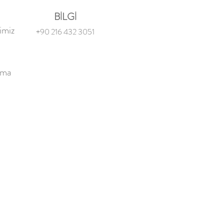
BİLGİ
imiz
+90 216 432 3051
ama