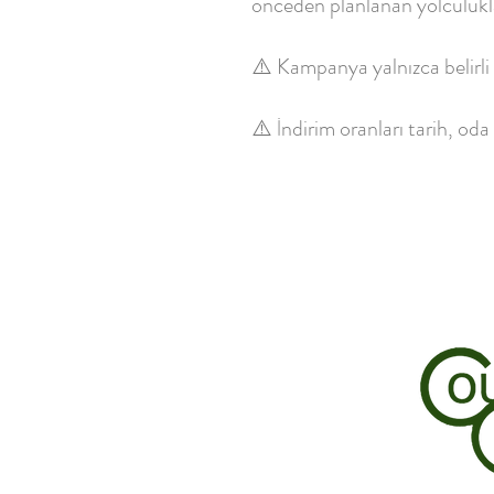
önceden planlanan yolculukla
⚠️ Kampanya yalnızca belirli t
⚠️ İndirim oranları tarih, oda