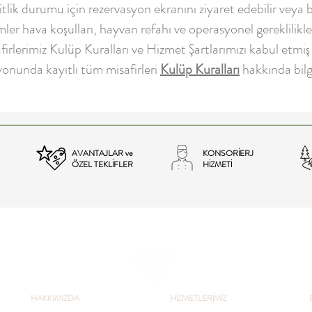
tlik durumu için rezervasyon ekranını ziyaret edebilir veya bi
r hava koşulları, hayvan refahı ve operasyonel gereklilikler 
lerimiz Kulüp Kuralları ve Hizmet Şartlarımızı kabul etmiş s
yonunda kayıtlı tüm misafirleri
Kulüp Kuralları
hakkında bil
AVANTAJLAR ve
KONSORİERJ
ÖZEL TEKLİFLER
HİZMETİ
HAKKIMIZDA
HİZMETLERİMİZ