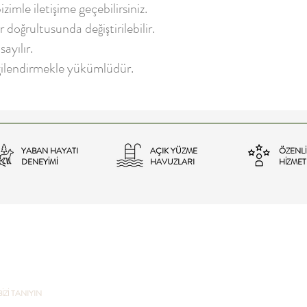
zimle iletişime geçebilirsiniz.
doğrultusunda değiştirilebilir.
ayılır.
gilendirmekle yükümlüdür.
YABAN HAYATI
AÇIK YÜZME
ÖZENLİ 
DENEYİMİ
HAVUZLARI
HİZMET
BİZİ TANIYIN