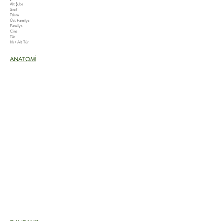
Alt Şube
Sınıf
Takım
Üst Familya
Familya
Cins
Tür
Irk / Alt Tür
ANATOMİ