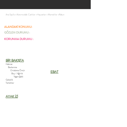
Ana Sayfa
>
Alanımızdaki Canlılar
>
Hayvanlar
>
Memeliler
>
Rakun
ALANDAKİ KONUMU:
GÖZLEM DURUMU :
KORUNMA DURUMU :
BİR BAKIŞTA
Habitat
Beslenme
Ortalama Ömür
EBAT
Boy / Ağırlık
Yaşam Şekli
Gebelik
Tehditler
AYAK İZİ