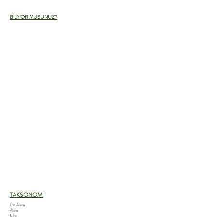
BİLİYOR MUSUNUZ?
TAKSONOMİ
Üst Âlem
Âlem
Şube