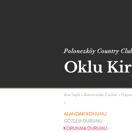
Polonezköy Country Clu
Oklu Kir
Ana Sayfa
>
Alanımızdaki Canlılar
>
Hayva
>
ALANDAKİ KONUMU:
GÖZLEM DURUMU :
KORUNMA DURUMU :