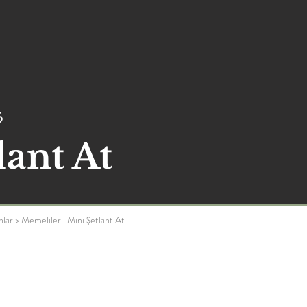
b
lant At
nlar
>
Memeliler
Mini Şetlant At