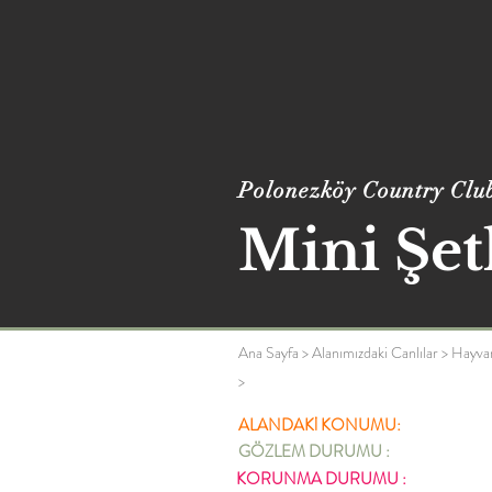
Polonezköy Country Clu
Mini Şet
Ana Sayfa
>
Alanımızdaki Canlılar
>
Hayva
>
ALANDAKİ KONUMU:
GÖZLEM DURUMU :
KORUNMA DURUMU :