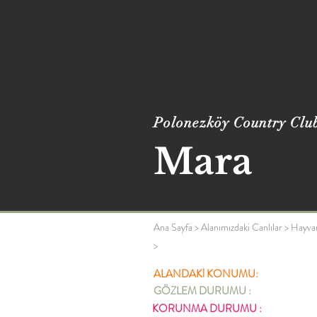
Polonezköy Country Clu
Mara
Ana Sayfa
>
Alanımızdaki Canlılar
>
Hayva
>
ALANDAKİ KONUMU:
GÖZLEM DURUMU :
KORUNMA DURUMU :