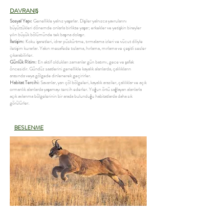
DAVRANIŞ
Sosyal Yapı:
Genellikle yalnız yaşarlar. Dişiler yalnızca yavrularını
büyüttükleri dönemde onlarla birlikte yaşar; erkekler ve yetişkin bireyler
yılın büyük bölümünde tek başına dolaşır.
İletişim:
Koku işaretleri, idrar püskürtme, tırmalama izleri ve vücut diliyle
iletişim kurarlar. Yakın mesafede tıslama, hırlama, mırlama ve çeşitli sesler
çıkarabilirler.
Günlük Ritim:
En aktif oldukları zamanlar gün batımı, gece ve şafak
öncesidir. Gündüz saatlerini genellikle kayalık alanlarda, çalılıkların
arasında veya gölgede dinlenerek geçirirler.
Habitat Tercihi:
Savanlar, yarı çöl bölgeleri, kayalık araziler, çalılıklar ve açık
ormanlık alanlarda yaşamayı tercih ederler. Yoğun örtü sağlayan alanlarla
açık avlanma bölgelerinin bir arada bulunduğu habitatlarda daha sık
görülürler.
BESLENME