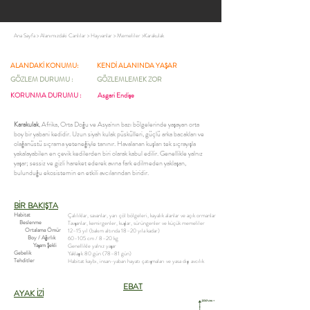
Ana Sayfa
>
Alanımızdaki Canlılar
>
Hayvanlar
>
Memeliler
>
Karakulak
ALANDAKİ KONUMU:
KENDİ ALANINDA YAŞAR
GÖZLEM DURUMU :
GÖZLEMLEMEK ZOR
KORUNMA DURUMU :
Asgari Endişe
Karakulak
, Afrika, Orta Doğu ve Asya'nın bazı bölgelerinde yaşayan orta
boy bir yabani kedidir. Uzun siyah kulak püskülleri, güçlü arka bacakları ve
olağanüstü sıçrama yeteneğiyle tanınır. Havalanan kuşları tek sıçrayışla
yakalayabilen en çevik kedilerden biri olarak kabul edilir. Genellikle yalnız
yaşar; sessiz ve gizli hareket ederek avına fark edilmeden yaklaşan,
bulunduğu ekosistemin en etkili avcılarından biridir.
BİR BAKIŞTA
Habitat
Çalılıklar, savanlar, yarı çöl bölgeleri, kayalık alanlar ve açık ormanlar
Beslenme
Tavşanlar, kemirgenler, kuşlar, sürüngenler ve küçük memeliler
Ortalama Ömür
12–15 yıl (bakım altında 18–20 yıla kadar)
Boy / Ağırlık
60–105 cm / 8–20 kg
Yaşam Şekli
Genellikle yalnız yaşar
Gebelik
Yaklaşık 80 gün (78–81 gün)
Tehditler
Habitat kaybı, insan-yaban hayatı çatışmaları ve yasa dışı avcılık
EBAT
AYAK İZİ