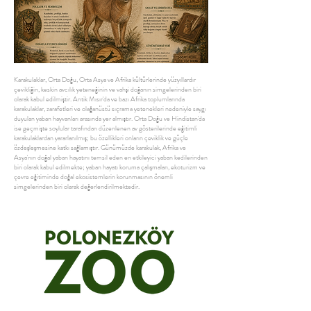
Karakulaklar, Orta Doğu, Orta Asya ve Afrika kültürlerinde yüzyıllardır
çevikliğin, keskin avcılık yeteneğinin ve vahşi doğanın simgelerinden biri
olarak kabul edilmiştir. Antik Mısır'da ve bazı Afrika toplumlarında
karakulaklar, zarafetleri ve olağanüstü sıçrama yetenekleri nedeniyle saygı
duyulan yaban hayvanları arasında yer almıştır. Orta Doğu ve Hindistan'da
ise geçmişte soylular tarafından düzenlenen av gösterilerinde eğitimli
karakulaklardan yararlanılmış; bu özellikleri onların çeviklik ve güçle
özdeşleşmesine katkı sağlamıştır. Günümüzde karakulak, Afrika ve
Asya'nın doğal yaban hayatını temsil eden en etkileyici yaban kedilerinden
biri olarak kabul edilmekte; yaban hayatı koruma çalışmaları, ekoturizm ve
çevre eğitiminde doğal ekosistemlerin korunmasının önemli
simgelerinden biri olarak değerlendirilmektedir.