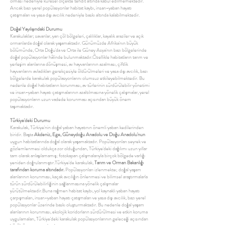
olması nedeniyle küresel ölçekte tehdit altında kabul edilmemektedir.
Ancak bazı yerel popülasyonlar habitat kaybı, insan-yaban hayatı
çatışmaları ve yasa dışı avcılık nedeniyle baskı altında kalabilmektedir.
Doğal Yayılışındaki Durumu
Karakulaklar; savanlar, yarı çöl bölgeleri, çalılıklar, kayalık araziler ve açık
ormanlarda doğal olarak yaşamaktadır. Günümüzde Afrika'nın büyük
bölümünde, Orta Doğu'da ve Orta ile Güney Asya'nın bazı bölgelerinde
doğal popülasyonlar hâlinde bulunmaktadır.Özellikle habitatların tarım ve
yerleşim alanlarına dönüşmesi, av hayvanlarının azalması, çiftlik
hayvanlarını avladıkları gerekçesiyle öldürülmeleri ve yasa dışı avcılık, bazı
bölgelerde karakulak popülasyonlarını olumsuz etkileyebilmektedir. Bu
nedenle doğal habitatların korunması, av türlerinin sürdürülebilir yönetimi
ve insan-yaban hayatı çatışmalarının azaltılmasına yönelik çalışmalar, yerel
popülasyonların uzun vadede korunması açısından büyük önem
taşımaktadır.
Türkiye'deki Durumu
Karakulak, Türkiye'nin doğal yaban hayatının önemli yaban kedilerinden
biridir. Başta
Akdeniz, Ege, Güneydoğu Anadolu ve Doğu Anadolu'nun
uygun habitatlarında doğal olarak yaşamaktadır. Popülasyonları seyrek ve
gözlemlenmesi oldukça zor olduğundan, Türkiye'deki dağılımı uzun yıllar
tam olarak anlaşılamamış; fotokapan çalışmalarıyla birçok bölgede varlığı
yeniden doğrulanmıştır.Türkiye'de karakulak,
Tarım ve Orman Bakanlığı
tarafından koruma altındadır.
Popülasyonları izlenmekte; doğal yaşam
alanlarının korunması, kaçak avcılığın önlenmesi ve bilimsel araştırmalarla
türün sürdürülebilirliğinin sağlanmasına yönelik çalışmalar
yürütülmektedir.Buna rağmen habitat kaybı, yol kaynaklı yaban hayatı
çarpışmaları, insan-yaban hayatı çatışmaları ve yasa dışı avcılık, bazı yerel
popülasyonlar üzerinde baskı oluşturmaktadır. Bu nedenle doğal yaşam
alanlarının korunması, ekolojik koridorların sürdürülmesi ve etkin koruma
uygulamaları, Türkiye'deki karakulak popülasyonlarının geleceği açısından