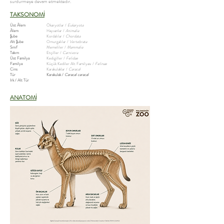
sürdürmeye devam etmektedir.
TAKSONOMİ
Üst Âlem
Ökaryotlar /
Eukaryota
Âlem
Hayvanlar /
Animalia
Şube
Kordalılar /
Chordata
Alt Şube
Omurgalılar /
Vertebrata
Sınıf
Memeliler /
Mammalia
Takım
Etçiller /
Carnivora
Üst Familya
Kedigiller /
Felidae
Familya
Küçük Kediler Alt Familyası /
Felinae
Cins
Karakulaklar /
Caracal
Tür
Karakulak /
Caracal caracal
Irk / Alt Tür
ANATOMİ