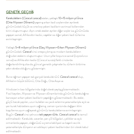
GENETİK GEÇMİŞ
Karakulakların (
Caracal caracal
)
ataları, yaklaşık
10–15 milyon yıl önce
(Orta Miyosen Dönemi)
yaşamış erken kedi soylarından ayrılarak
günümüzdeki küçük ve orta boy yabani kedilerin evrimsel kollarından
birini oluşturmuştur. Aynı ortak atadan ayrılan diğer soylar ise günümüzde
yaşayan serval, Afrika altın kedisi, vaşaklar ve diğer yabani kedi türlerine
evrimleşmiştir.
Yaklaşık
5–8 milyon yıl önce (Geç Miyosen–Erken Pliyosen Dönemi)
günümüzdeki
Caracal
cinsi ortaya çıkmış ve modern karakulakların
doğrudan atalarını oluşturmuştur. Uzun yıllar boyunca serval (
Leptailurus
serval
) ve Afrika altın kedisi (
Caracal aurata
) farklı cinslerde
değerlendirilmiş olsa da, güncel genetik çalışmalar bu türlerin birbirine
yakın akraba olduğunu göstermiştir.
Buna rağmen yaşayan tek gerçek karakulak türü
Caracal caracal
olup,
Afrika'nın büyük bölümü, Orta Doğu, Orta Asya ve
Hindistan'ın bazı bölgelerinde doğal olarak yayılış göstermektedir.
Fosil kayıtları, Miyosen ve Pliyosen dönemlerinde günümüz karakulağına
benzeyen erken yabani kedilerin yaşadığını göstermektedir. Bu atalar,
güçlü bacak yapıları, uzun kulakları ve çevik avlanma yetenekleriyle açık ve
yarı kurak habitatlara uyum sağlamış; zaman içerisinde değişen iklim
koşullarına uyum sağlayarak günümüz karakulaklarına evrimleşmiştir.
Bugün
Caracal
cinsi yalnızca
tek yaşayan türle
,
Caracal caracal
ile temsil
edilmektedir. Karakulak; savanlar, yarı çöl bölgeleri, çalılıklar ve açık
ormanlarda yaşayan, olağanüstü sıçrama kabiliyeti ve başarılı avcılık
yetenekleriyle dünyanın en etkileyici yabani kedilerinden biri olarak kabul
edilmektedir.