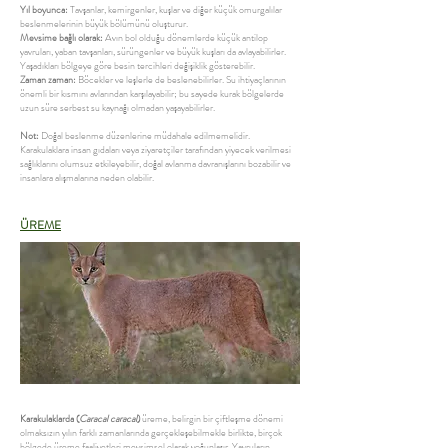
Yıl boyunca:
Tavşanlar, kemirgenler, kuşlar ve diğer küçük omurgalılar
beslenmelerinin büyük bölümünü oluşturur.
Mevsime bağlı olarak:
Avın bol olduğu dönemlerde küçük antilop
yavruları, yaban tavşanları, sürüngenler ve büyük kuşları da avlayabilirler.
Yaşadıkları bölgeye göre besin tercihleri değişiklik gösterebilir.
Zaman zaman:
Böcekler ve leşlerle de beslenebilirler. Su ihtiyaçlarının
önemli bir kısmını avlarından karşılayabilir; bu sayede kurak bölgelerde
uzun süre serbest su kaynağı olmadan yaşayabilirler.
Not:
Doğal beslenme düzenlerine müdahale edilmemelidir.
Karakulaklara insan gıdaları veya ziyaretçiler tarafından yiyecek verilmesi
sağlıklarını olumsuz etkileyebilir, doğal avlanma davranışlarını bozabilir ve
insanlara alışmalarına neden olabilir.
ÜREME
Karakulaklarda (
Caracal caracal
)
üreme, belirgin bir çiftleşme dönemi
olmaksızın yılın farklı zamanlarında gerçekleşebilmekle birlikte, birçok
bölgede üreme faaliyetleri mevsimsel olarak yoğunlaşır. Yavruların