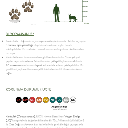
BİLİYOR MUSUNUZ?
Karakulaklar, olağanüstü sıçrama yetenekleriyle tanınırlar. Tek bir sıçrayışta
3 metreyi aşan yüksekliğe
ulaşabilir ve havalanan kuşları havada
yakalayabilirler. Bu özellikleri onları dünyanın en başarılı avcı kedilerinden
biri yapar.
Karakulaklar son derece sessiz ve gizli hareket ederler. Yumuşak pati
yapıları sayesinde avlarına fark edilmeden yaklaşabilir; kısa mesafelerde
80 km/saate
varan hızlara ulaşarak ani ataklarla avlarını yakalayabilirler. Bu
çeviklikleri, açık arazilerde ve çalılık habitatlarda etkili bir avcı olmalarını
sağlar.
KORUNMA DURUMU (IUCN)
Karakulak (
Caracal caracal
)
, IUCN Kırmızı Listesi'nde
"Asgari Endişe
(LC)"
kategorisinde değerlendirilmektedir. Tür, Afrika'nın büyük bölümü
ile Orta Doğu ve Asya'nın bazı kesimlerinde geniş bir doğal yayılışa sahip