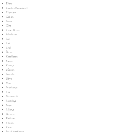
Eritre
Esvatini (Svaziland)
Etiyopya
Gabon
Gana
Gine
Gine-Bissau
Hindistan
İran
Irak
İsrail
Ürdün
Kazakistan
Kenya
Kuveyt
Lübnan
Lesotho
Libya
Mali
Moritanya
Fas
Mozambik
Namibya
Nijer
Nijerya
Umman
Pakistan
Filistin
Katar
Suudi Arabistan