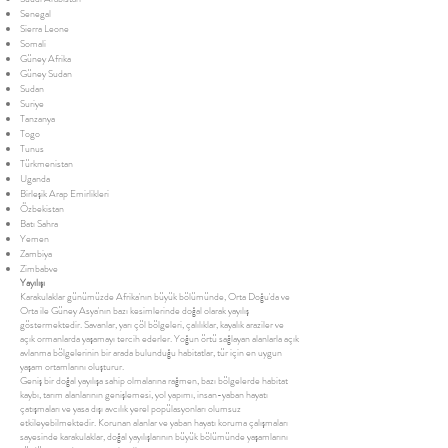
Senegal
Sierra Leone
Somali
Güney Afrika
Güney Sudan
Sudan
Suriye
Tanzanya
Togo
Tunus
Türkmenistan
Uganda
Birleşik Arap Emirlikleri
Özbekistan
Batı Sahra
Yemen
Zambiya
Zimbabve
Yayılışı
Karakulaklar günümüzde Afrika'nın büyük bölümünde, Orta Doğu'da ve
Orta ile Güney Asya'nın bazı kesimlerinde doğal olarak yayılış
göstermektedir. Savanlar, yarı çöl bölgeleri, çalılıklar, kayalık araziler ve
açık ormanlarda yaşamayı tercih ederler. Yoğun örtü sağlayan alanlarla açık
avlanma bölgelerinin bir arada bulunduğu habitatlar, tür için en uygun
yaşam ortamlarını oluşturur.
Geniş bir doğal yayılışa sahip olmalarına rağmen, bazı bölgelerde habitat
kaybı, tarım alanlarının genişlemesi, yol yapımı, insan-yaban hayatı
çatışmaları ve yasa dışı avcılık yerel popülasyonları olumsuz
etkileyebilmektedir. Korunan alanlar ve yaban hayatı koruma çalışmaları
sayesinde karakulaklar, doğal yayılışlarının büyük bölümünde yaşamlarını