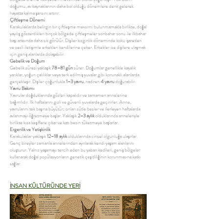
doğumu, av kaynaklarının daha bol olduğu dönemlere denk gelerek
hayatta kalma şansını artırır.
Çiftleşme Dönemi
Karakulaklarda belirgin bir çiftleşme mevsimi bulunmamakla birlikte, doğal
yayılış gösterdikleri birçok bölgede çiftleşmeler sonbahar sonu ile ilkbahar
başı arasında daha sık görülür. Dişiler kızgınlık döneminde koku işaretleri
ve sesli iletişimle erkekleri kendilerine çeker. Erkekler ise dişilere ulaşmak
için geniş alanlarda dolaşabilir.
Gebelik ve Doğum
Gebelik süresi yaklaşık
78–81 gün
sürer. Doğumlar genellikle kayalık
yarıklar, yoğun çalılıklar veya terk edilmiş yuvalar gibi korunaklı alanlarda
gerçekleşir. Dişiler çoğunlukla
1–3 yavru
, nadiren
4 yavru
doğurabilir.
Yavru Bakımı
Yavrular doğduklarında gözleri kapalıdır ve tamamen annelerine
bağımlıdır. İlk haftalarını gizli ve güvenli yuvalarda geçirirler. Anne,
yavrularını tek başına büyütür; onları sütle besler ve ilerleyen haftalarda
avlanmayı öğretmeye başlar. Yaklaşık
2–3 aylık
olduklarında anneleriyle
birlikte kısa keşiflere çıkar ve katı besin tüketmeye başlarlar.
Ergenlik ve Yetişkinlik
Karakulaklar yaklaşık
12–18 aylık
olduklarında cinsel olgunluğa ulaşırlar.
Genç bireyler zamanla annelerinden ayrılarak kendi yaşam alanlarını
oluşturur. Yalnız yaşamayı tercih eden bu yaban kedileri, geniş bölgeler
kullanarak doğal popülasyonların genetik çeşitliliğinin korunmasına katkı
sağlar.
İNSAN KÜLTÜRÜNDE YERİ