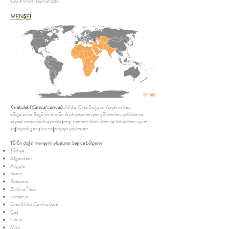
büyük önem taşımaktadır.
MENŞEİ
Karakulak (
Caracal caracal
)
, Afrika, Orta Doğu ve Asya'nın bazı
bölgelerine özgü bir türdür. Açık savanlar, yarı çöl alanları, çalılıklar ve
seyrek ormanlarda evrimleşmiş; zamanla farklı iklim ve habitatlara uyum
sağlayarak geniş bir coğrafyaya yayılmıştır.
Türün doğal menşeini oluşturan başlıca bölgeler:
Türkiye
Afganistan
Angola
Benin
Botsvana
Burkina Faso
Kamerun
Orta Afrika Cumhuriyeti
Çad
Cibuti
Mısır