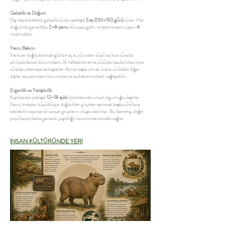
Gebelik ve Doğum
Dişi kapibaralarda gebelik süresi yaklaşık
5 ay (130–150 gün)
sürer. Her
doğumda genellikle
2–8 yavru
dünyaya gelir; ortalama yavru sayısı
4
civarındadır.
Yavru Bakımı
Yavrular doğduklarında gözleri açık, vücutları tüylü ve kısa sürede
yürüyebilecek durumdadır. İlk haftalarda anne sütüyle beslenirken kısa
sürede otlamaya da başlarlar. Anne başta olmak üzere sürüdeki diğer
dişiler de yavruların korunmasına ve bakımına katkı sağlayabilir.
Ergenlik ve Yetişkinlik
Kapibaralar yaklaşık
12–18 aylık
olduklarında cinsel olgunluğa ulaşırlar.
Genç bireyler büyüdükçe doğdukları gruptan ayrılarak başka sürülere
katılabilir veya kendi sosyal gruplarını oluşturabilirler. Bu davranış, doğal
popülasyonlarda genetik çeşitliliğin korunmasına katkı sağlar.
İNSAN KÜLTÜRÜNDE YERİ