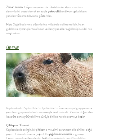
Zaman zaman:
Düşen meyveleri de tüketebilirler. Ayrıca sindirim
sistemlerini desteklemek amacıyla
çekotrofi
(kendi yumuşak dışkısını
yeniden tüketme) davranışı gösterirler.
Not:
Doğal beslenme düzenlerine müdahale edilmemelidir. İnsan
gıdaları ve ziyaretçiler tarafından verilen yiyecekler sağlıkları için ciddi risk
oluşturabilir.
ÜREME
Kapibaralarda (
Hydrochoerus hydrochaeris
) üreme, sosyal grup yapısı ve
yavruların grup tarafından korunmasıyla karakterizedir. Yavrular doğumdan
kısa süre sonra yürüyebilir ve sürüyle birlikte hareket etmeye başlar.
Çiftleşme Dönemi
Kapibaralarda belirgin bir çiftleşme mevsimi bulunmamakla birlikte, doğal
yaşam alanlarında üreme çoğunlukla
yağışlı mevsimlerde
yoğunlaşır.
Uygun çevre koşullarında yılın farklı dönemlerinde de çiftleşebilirler.