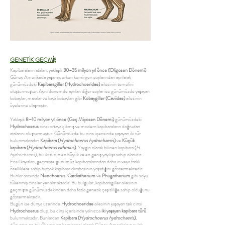
GENETİK GEÇMİŞ
Kapibaraların ataları, yaklaşık
30–35 milyon yıl önce (Oligosen Dönemi)
Güney Amerika'da yaşamış erken kemirgen soylarından ayrılarak
günümüzdeki
Kapibaragiller (Hydrochoeridae)
ailesinin temelini
oluşturmuştur. Aynı dönemde ayrılan diğer soylar ise günümüzde yaşayan
kobaylar, maralar ve kaya kobayları gibi
Kobaygiller (Caviidae)
ailesinin
üyelerine ulaşmıştır.
Yaklaşık
8–10 milyon yıl önce (Geç Miyosen Dönemi)
günümüzdeki
Hydrochoerus
cinsi ortaya çıkmış ve modern kapibaraların doğrudan
atalarını oluşturmuştur. Günümüzde bu cins içerisinde yaşayan iki tür
bulunmaktadır:
Kapibara (
Hydrochoerus hydrochaeris
)
ve
Küçük
kapibara (
Hydrochoerus isthmius
)
. Yaygın olarak bilinen kapibara (
H.
hydrochaeris
), bu iki türün en büyük ve en geniş yayılışa sahip olanıdır.
Fosil kayıtları, geçmişte günümüz kapibaralarından daha iri veya farklı
özelliklere sahip birçok kapibara akrabasının yaşadığını göstermektedir.
Bunlar arasında
Neochoerus
,
Cardiatherium
ve
Phugatherium
gibi soyu
tükenmiş cinsler yer almaktadır. Bu bulgular, kapibaragiller ailesinin
geçmişte günümüzdekinden daha fazla genetik çeşitliliğe sahip olduğunu
göstermektedir.
Bugün ise dünya üzerinde
Hydrochoeridae
ailesinin yaşayan tek cinsi
Hydrochoerus
olup, bu cins içerisinde yalnızca
iki yaşayan kapibara türü
bulunmaktadır. Bunlardan
Kapibara (
Hydrochoerus hydrochaeris
)
,
dünyanın en büyük yaşayan kemirgeni olarak Güney Amerika'nın sulak