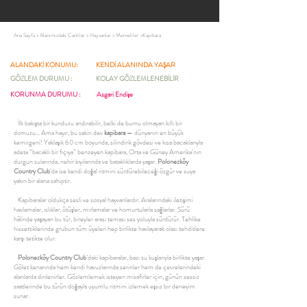
Ana Sayfa
>
Alanımızdaki Canlılar
>
Hayvanlar
>
Memeliler
>
Kapibara
ALANDAKİ KONUMU:
KENDİ ALANINDA YAŞAR
GÖZLEM DURUMU :
KOLAY GÖZLEMLENEBİLİR
KORUNMA DURUMU :
Asgari Endişe
İlk bakışta bir kunduzu andırabilir, belki de burnu olmayan kıllı bir
domuzu... Ama hayır, bu sakin dev
kapibara
— dünyanın en büyük
kemirgeni! Yaklaşık 60 cm boyunda, silindirik gövdesi ve kısa bacaklarıyla
adeta “bacaklı bir fıçıya” benzeyen kapibara, Orta ve Güney Amerika’nın
durgun sularında, nehir kıyılarında ve bataklıklarda yaşar.
Polonezköy
Country Club
’da ise kendi doğal ritmini sürdürebileceği özgür ve suya
yakın bir alana sahiptir.
Kapibaralar oldukça sesli ve sosyal hayvanlardır. Aralarındaki iletişimi
havlamalar, ıslıklar, ötüşler, mırlamalar ve homurtularla sağlarlar. Sürü
hâlinde yaşayan bu tür, bireyler arası teması ses yoluyla sürdürür. Tehlike
hissettiklerinde grubun tüm üyeleri hep birlikte havlayarak olası tehditlere
karşı tetikte olur.
Polonezköy Country Club
’daki kapibaralar, bazı su kuşlarıyla birlikte yaşar.
Gölet kenarında hem kendi havuzlarında serinler hem de çevrelerindeki
alanlarda dinlenirler. Gözlemlemek isteyen misafirler için, günün sessiz
saatlerinde bu türün doğayla uyumlu ritmini izlemek eşsiz bir deneyim
sunar.