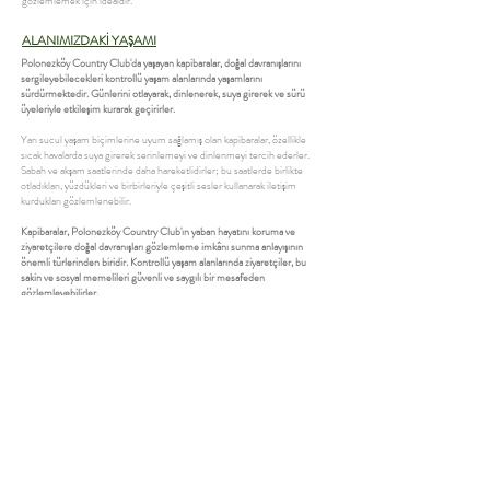
gözlemlemek için idealdir.
ALANIMIZDAKİ YAŞAMI
Polonezköy Country Club'da yaşayan kapibaralar, doğal davranışlarını
sergileyebilecekleri kontrollü yaşam alanlarında yaşamlarını
sürdürmektedir. Günlerini otlayarak, dinlenerek, suya girerek ve sürü
üyeleriyle etkileşim kurarak geçirirler.
Yarı sucul yaşam biçimlerine uyum sağlamış olan kapibaralar, özellikle
sıcak havalarda suya girerek serinlemeyi ve dinlenmeyi tercih ederler.
Sabah ve akşam saatlerinde daha hareketlidirler; bu saatlerde birlikte
otladıkları, yüzdükleri ve birbirleriyle çeşitli sesler kullanarak iletişim
kurdukları gözlemlenebilir.
Kapibaralar, Polonezköy Country Club'ın yaban hayatını koruma ve
ziyaretçilere doğal davranışları gözlemleme imkânı sunma anlayışının
önemli türlerinden biridir. Kontrollü yaşam alanlarında ziyaretçiler, bu
sakin ve sosyal memelileri güvenli ve saygılı bir mesafeden
gözlemleyebilirler.
GÖZLEM REHBERİ
Gözlemlenebilirlik:
Kolay
En Aktif Olduğu Saatler:
Sabah ve akşam saatleri, özellikle serin havalar
Sık Görüldüğü Alanlar:
Park kısmındaki Kapibara Adası
Sosyal Yapı:
Genellikle aile grupları ve küçük sürüler hâlinde yaşar.
Gözlem Önerisi:
Sessiz ve sakin davranıldığında doğal davranışlarını
rahatlıkla gözlemlemek mümkündür. Hayvanlara yaklaşılmamalı,
beslenmeye çalışılmamalı; ani hareketlerden ve yüksek seslerden
kaçınılmalıdır.
Not:
Kapibaralar, Polonezköy Country Club'da
Park kısmındaki Kapibara