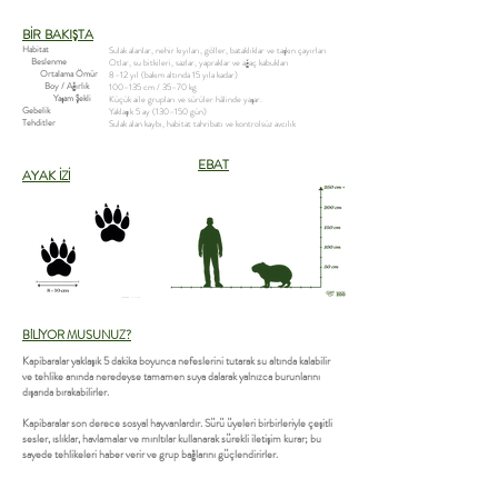
BİR BAKIŞTA
Habitat
Sulak alanlar, nehir kıyıları, göller, bataklıklar ve taşkın çayırları
Beslenme
Otlar, su bitkileri, sazlar, yapraklar ve ağaç kabukları
Ortalama Ömür
8–12 yıl (bakım altında 15 yıla kadar)
Boy / Ağırlık
100–135 cm / 35–70 kg
Yaşam Şekli
Küçük aile grupları ve sürüler hâlinde yaşar.
Gebelik
Yaklaşık 5 ay (130–150 gün)
Tehditler
Sulak alan kaybı, habitat tahribatı ve kontrolsüz avcılık
EBAT
AYAK İZİ
BİLİYOR MUSUNUZ?
Kapibaralar yaklaşık 5 dakika boyunca nefeslerini tutarak su altında kalabilir
ve tehlike anında neredeyse tamamen suya dalarak yalnızca burunlarını
dışarıda bırakabilirler.
Kapibaralar son derece sosyal hayvanlardır. Sürü üyeleri birbirleriyle çeşitli
sesler, ıslıklar, havlamalar ve mırıltılar kullanarak sürekli iletişim kurar; bu
sayede tehlikeleri haber verir ve grup bağlarını güçlendirirler.