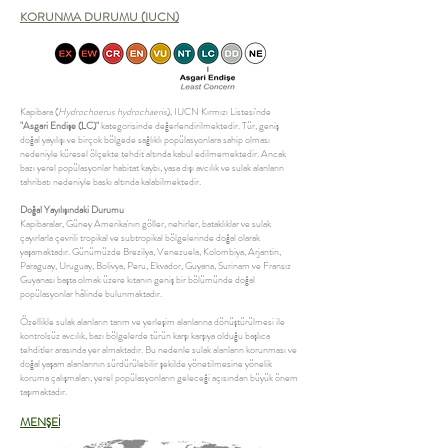
KORUNMA DURUMU (IUCN)
Kapibara (
Hydrochoerus hydrochaeris
), IUCN Kırmızı Listesi'nde
"Asgari Endişe (LC)"
kategorisinde değerlendirilmektedir. Tür, geniş
doğal yayılışı ve birçok bölgede sağlıklı popülasyonlara sahip olması
nedeniyle küresel ölçekte tehdit altında kabul edilmemektedir. Ancak
bazı yerel popülasyonlar habitat kaybı, yasa dışı avcılık ve sulak alanların
tahribatı nedeniyle baskı altında kalabilmektedir.
Doğal Yayılışındaki Durumu
Kapibaralar, Güney Amerika'nın göller, nehirler, bataklıklar ve sulak
çayırlarla çevrili tropikal ve subtropikal bölgelerinde doğal olarak
yaşamaktadır. Günümüzde Brezilya, Venezuela, Kolombiya, Arjantin,
Paraguay, Uruguay, Bolivya, Peru, Ekvador, Guyana, Surinam ve Fransız
Guyanası başta olmak üzere kıtanın geniş bir bölümünde doğal
popülasyonlar hâlinde bulunmaktadır.
Özellikle sulak alanların tarım ve yerleşim alanlarına dönüştürülmesi ile
kontrolsüz avcılık, bazı bölgelerde türün karşı karşıya olduğu başlıca
tehditler arasında yer almaktadır. Bu nedenle sulak alanların korunması ve
doğal yaşam alanlarının sürdürülebilir şekilde yönetilmesine yönelik
koruma çalışmaları, yerel popülasyonların geleceği açısından büyük önem
taşımaktadır.
MENŞEİ