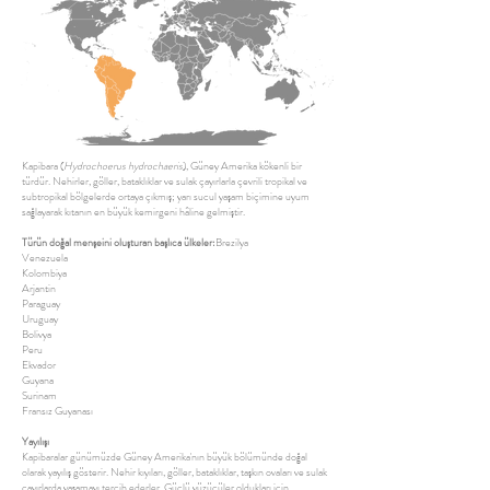
Kapibara (
Hydrochoerus hydrochaeris
), Güney Amerika kökenli bir
türdür. Nehirler, göller, bataklıklar ve sulak çayırlarla çevrili tropikal ve
subtropikal bölgelerde ortaya çıkmış; yarı sucul yaşam biçimine uyum
sağlayarak kıtanın en büyük kemirgeni hâline gelmiştir.
Türün doğal menşeini oluşturan başlıca ülkeler:
Brezilya
Venezuela
Kolombiya
Arjantin
Paraguay
Uruguay
Bolivya
Peru
Ekvador
Guyana
Surinam
Fransız Guyanası
Yayılışı
Kapibaralar günümüzde Güney Amerika'nın büyük bölümünde doğal
olarak yayılış gösterir. Nehir kıyıları, göller, bataklıklar, taşkın ovaları ve sulak
çayırlarda yaşamayı tercih ederler. Güçlü yüzücüler oldukları için