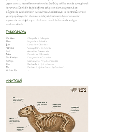
yaşamlarını su kaynaklarının yakınında sürdürür; tehlike anında suya girerek
korunurlar.Geniş bir doğal dağılıma sahip olmalarına rağmen, bazı
bölgelerde sulak alanların kurutulması, habitat kaybı ve kontrolsüz avcılık
yerel popülasyonları olumsuz etkileyebilmektedir. Korunan alanlar
sayesinde tür, doğal yaşam alanlarının büyük bölümünde varlığını
sürdürmektedir.
TAKSONOMİ
Üst Âlem
Ökaryotlar / Eukaryota
Âlem
Hayvanlar / Animalia
Şube
Kordalılar / Chordata
Alt Şube
Omurgalılar / Vertebrata
Sınıf
Memeliler / Mammalia
Takım
Kemiriciler / Rodentia
Üst Familya
Kobayımsılar / Cavioidea
Familya
Kapibaragiller / Hydrochoeridae
Cins
Kapibaralar / Hydrochoerus
Tür
Kapibara /
Hydrochoerus hydrochaeris
Irk / Alt Tür
—
ANATOMİ