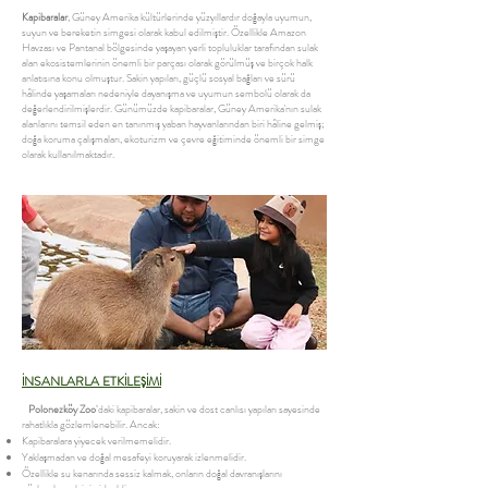
Kapibaralar
, Güney Amerika kültürlerinde yüzyıllardır doğayla uyumun,
suyun ve bereketin simgesi olarak kabul edilmiştir. Özellikle Amazon
Havzası ve Pantanal bölgesinde yaşayan yerli topluluklar tarafından sulak
alan ekosistemlerinin önemli bir parçası olarak görülmüş ve birçok halk
anlatısına konu olmuştur. Sakin yapıları, güçlü sosyal bağları ve sürü
hâlinde yaşamaları nedeniyle dayanışma ve uyumun sembolü olarak da
değerlendirilmişlerdir. Günümüzde kapibaralar, Güney Amerika'nın sulak
alanlarını temsil eden en tanınmış yaban hayvanlarından biri hâline gelmiş;
doğa koruma çalışmaları, ekoturizm ve çevre eğitiminde önemli bir simge
olarak kullanılmaktadır.
İNSANLARLA ETKİLEŞİMİ
Polonezköy Zoo
’daki kapibaralar, sakin ve dost canlısı yapıları sayesinde
rahatlıkla gözlemlenebilir. Ancak:
Kapibaralara yiyecek verilmemelidir.
Yaklaşmadan ve doğal mesafeyi koruyarak izlenmelidir.
Özellikle su kenarında sessiz kalmak, onların doğal davranışlarını