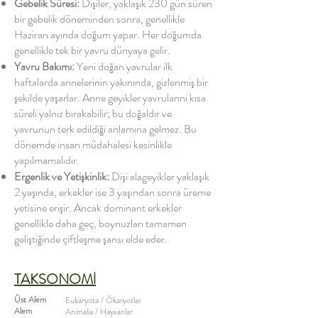
Gebelik Süresi:
Dişiler, yaklaşık 230 gün süren
bir gebelik döneminden sonra, genellikle
Haziran ayında doğum yapar. Her doğumda
genellikle tek bir yavru dünyaya gelir.
Yavru Bakımı:
Yeni doğan yavrular ilk
haftalarda annelerinin yakınında, gizlenmiş bir
şekilde yaşarlar. Anne geyikler yavrularını kısa
süreli yalnız bırakabilir; bu doğaldır ve
yavrunun terk edildiği anlamına gelmez. Bu
dönemde insan müdahalesi kesinlikle
yapılmamalıdır.
Ergenlik ve Yetişkinlik:
Dişi alageyikler yaklaşık
2 yaşında, erkekler ise 3 yaşından sonra üreme
yetisine erişir. Ancak dominant erkekler
genellikle daha geç, boynuzları tamamen
geliştiğinde çiftleşme şansı elde eder.
TAKSONOMİ
Üst Alem
Eukaryota / Ökaryotlar
Alem
Animalia / Hayvanlar