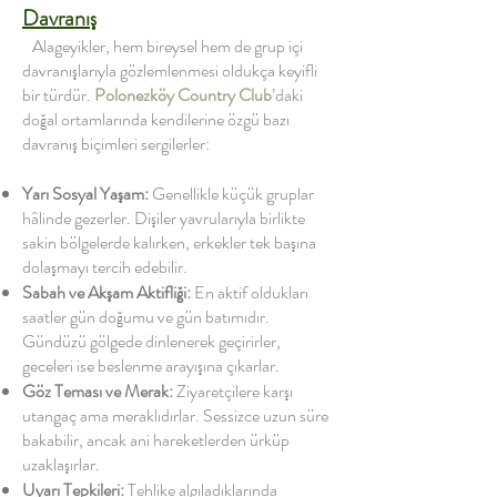
Davranış
Alageyikler, hem bireysel hem de grup içi
davranışlarıyla gözlemlenmesi oldukça keyifli
bir türdür.
Polonezköy Country Club
’daki
doğal ortamlarında kendilerine özgü bazı
davranış biçimleri sergilerler:
Yarı Sosyal Yaşam:
Genellikle küçük gruplar
hâlinde gezerler. Dişiler yavrularıyla birlikte
sakin bölgelerde kalırken, erkekler tek başına
dolaşmayı tercih edebilir.
Sabah ve Akşam Aktifliği:
En aktif oldukları
saatler gün doğumu ve gün batımıdır.
Gündüzü gölgede dinlenerek geçirirler,
geceleri ise beslenme arayışına çıkarlar.
Göz Teması ve Merak:
Ziyaretçilere karşı
utangaç ama meraklıdırlar. Sessizce uzun süre
bakabilir, ancak ani hareketlerden ürküp
uzaklaşırlar.
Uyarı Tepkileri:
Tehlike algıladıklarında