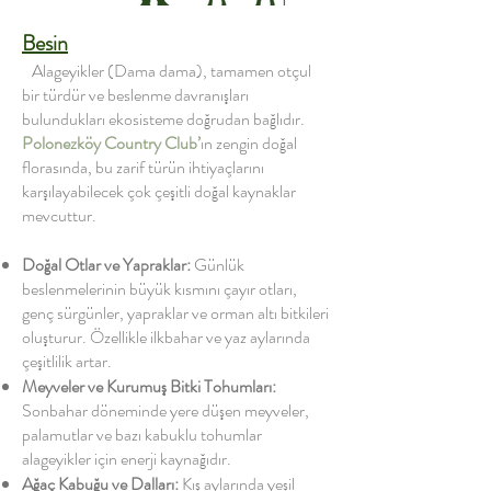
Besin
Alageyikler (Dama dama), tamamen otçul
bir türdür ve beslenme davranışları
bulundukları ekosisteme doğrudan bağlıdır.
Polonezköy Country Club’
ın zengin doğal
florasında, bu zarif türün ihtiyaçlarını
karşılayabilecek çok çeşitli doğal kaynaklar
mevcuttur.
Doğal Otlar ve Yapraklar:
Günlük
beslenmelerinin büyük kısmını çayır otları,
genç sürgünler, yapraklar ve orman altı bitkileri
oluşturur. Özellikle ilkbahar ve yaz aylarında
çeşitlilik artar.
Meyveler ve Kurumuş Bitki Tohumları:
Sonbahar döneminde yere düşen meyveler,
palamutlar ve bazı kabuklu tohumlar
alageyikler için enerji kaynağıdır.
Ağaç Kabuğu ve Dalları:
Kış aylarında yeşil