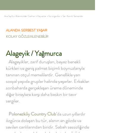
Ana Sayfa
>
Alanımızdaki Canlılar
>
Hayvanlar
>
Sürüngenler
>
Sarı Karınlı Semender
ALANDA SERBEST YAŞAR
KOLAY GÖZLEMLENEBİLİR
Alageyik / Yağmurca
Alageyikler, zarif duruşları, beyaz benekli
kürkleri ve geniş palmet biçimli boynuzlarıyla
tanınan otçul memelilerdir. Genellikle yarı
sosyal yapıda gruplar halinde yaşarlar. Erkekler
sonbaharda gerçekleşen üreme döneminde
diğer bireylere karşı daha baskın bir tavır
sergiler.
Polonezköy Country Club
’da uzun yıllardır
özgürce dolaşan bu tür, alanın en gözde ve
sevilen canlılarından biridir. Sabah sessizliğinde