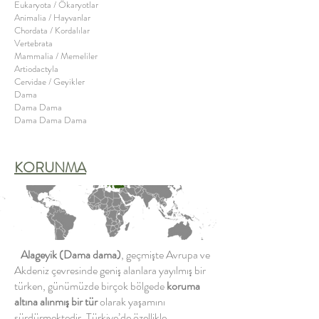
Eukaryota / Ökaryotlar
Animalia / Hayvanlar
Chordata / Kordalılar
Vertebrata
Mammalia / Memeliler
Artiodactyla
Cervidae / Geyikler
Dama
​Dama Dama
Dama Dama Dama
KORUNMA
Alageyik
(Dama dama)
, geçmişte Avrupa ve
Akdeniz çevresinde geniş alanlara yayılmış bir
türken, günümüzde birçok bölgede
koruma
altına alınmış bir tür
olarak yaşamını
sürdürmektedir. Türkiye’de özellikle