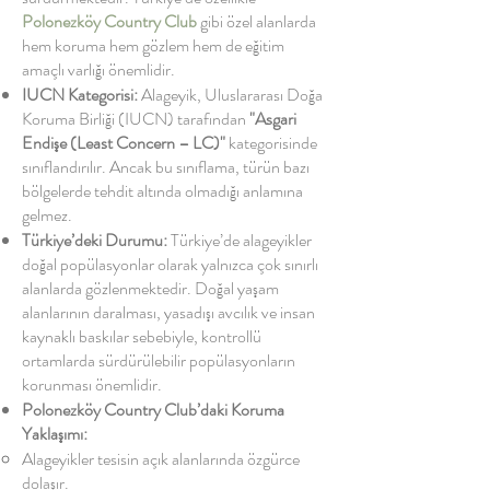
Polonezköy Country Club
gibi özel alanlarda
hem koruma hem gözlem hem de eğitim
amaçlı varlığı önemlidir.
IUCN Kategorisi:
Alageyik, Uluslararası Doğa
Koruma Birliği (IUCN) tarafından
"Asgari
Endişe (Least Concern – LC)"
kategorisinde
sınıflandırılır. Ancak bu sınıflama, türün bazı
bölgelerde tehdit altında olmadığı anlamına
gelmez.
Türkiye’deki Durumu:
Türkiye’de alageyikler
doğal popülasyonlar olarak yalnızca çok sınırlı
alanlarda gözlenmektedir. Doğal yaşam
alanlarının daralması, yasadışı avcılık ve insan
kaynaklı baskılar sebebiyle, kontrollü
ortamlarda sürdürülebilir popülasyonların
korunması önemlidir.
Polonezköy Country Club’daki Koruma
Yaklaşımı:
Alageyikler tesisin açık alanlarında özgürce
dolaşır.