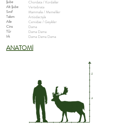
Şube
Chordata / Kordalılar
Alt Şube
Vertebrata
Sınıf
Mammalia / Memeliler
Takım
Artiodactyla
Aile
Cervidae / Geyikler
Cins
Dama
Tür
​Dama Dama
Irk
Dama Dama Dama
ANATOMİ