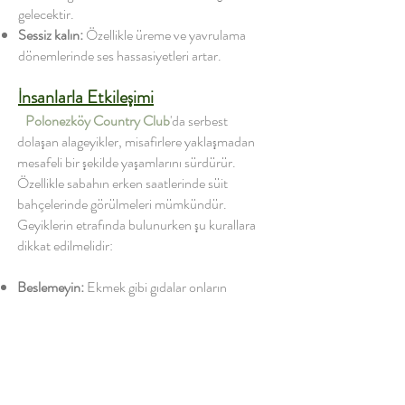
gelecektir.
Sessiz kalın:
Özellikle üreme ve yavrulama
dönemlerinde ses hassasiyetleri artar.
İnsanlarla Etkileşimi
Polonezköy Country Club
'da serbest
dolaşan alageyikler, misafirlere yaklaşmadan
mesafeli bir şekilde yaşamlarını sürdürür.
Özellikle sabahın erken saatlerinde süit
bahçelerinde görülmeleri mümkündür.
Geyiklerin etrafında bulunurken şu kurallara
dikkat edilmelidir:
Beslemeyin:
Ekmek gibi gıdalar onların
sindirim sistemi için zararlıdır.
Yaklaşmayın:
Sessiz gözlem en doğrusudur.
Sessizce gözlemlerseniz onlar size doğru
gelecektir.
Sessiz kalın:
Özellikle üreme ve yavrulama