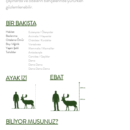
çayırlarda ve odaların bahçelerinde yürürken
gözlemlenebilir.
BİR BAKIŞTA
Habitat
Eukaryota / Ökaryotlar
Beslenme
Animalia / Hayvanlar
Ortalama Ömür :
Chordata / Kordalılar
Boy / Ağırlık
Vertebrata
Yaşam Şekli
Mammalia / Memeliler
Tehditler
:
Artiodactyla
Cervidae / Geyikler
Dama
​Dama Dama
Dama Dama Dama
EBAT
AYAK İZİ
BİLİYOR MUSUNUZ?