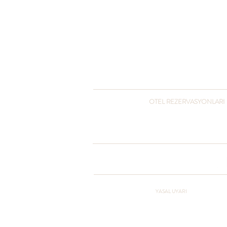
OTEL REZERVASYONLARI
+90 216 432 3051
+90 541 432 3051
otel@pcountryclub.com
YASAL UYARI