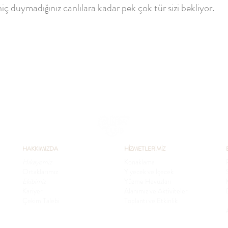
 duymadığınız canlılara kadar pek çok tür sizi bekliyor.
HAKKIMIZDA
HİZMETLERİMİZ
Hikayemiz
Konaklama
Ortaklarımız
Yiyecek ve İçecek
Ekibimiz
Yüzme Havuzları
Kariyer
Alanımız ve Aktiviteler
Çekim Talebi
Toplantı ve Etkinlik