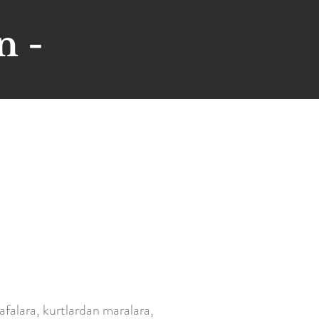
n -
afalara, kurtlardan maralara,