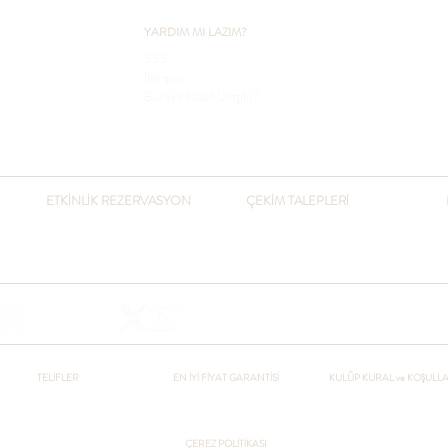
YARDIM MI LAZIM?
SSS
İletişim
Buraya Nasıl Ulaşılır?
ETKİNLİK REZERVASYON
ÇEKİM TALEPLERİ
​+90 541 432 3051
+90 216 432 3051
otel@pcountryclub.com
+90 541 432 3051
otel@pcountryclub.com
TELİFLER
EN İYİ FİYAT GARANTİSİ
KULÜP KURAL ve KOŞULL
ÇEREZ POLİTİKASI