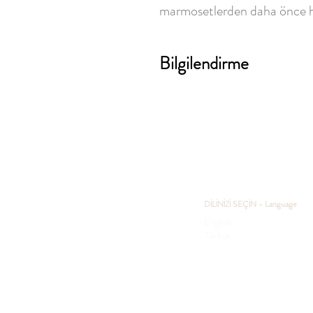
marmosetlerden daha önce hiç
Bilgilendirme
DİLİNİZİ SEÇİN - Language
English
Türkçe