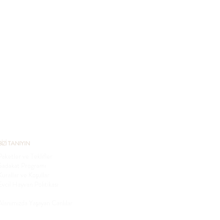
BİZİ TANIYIN
Paketler ve Teklifler
Sadakat Programı
Kurallar ve Koşullar
Evcil Hayvan Politikası
Sürdürülebilirlik
Alanımızda Yaşayan Canlılar