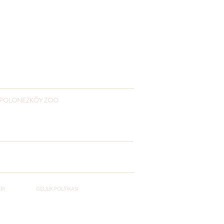
POLONEZKÖY ZOO
+90 541 432 3055
www.polonezkoyzoo.com
polonezkoyzoo@gmail.com
ARI
GİZLİLİK POLİTİKASI